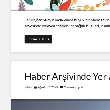
Sağlık, her bireyin yaşamında büyük bir önem taşır
sayesinde kolayca erişilebilen sağlık bilgileri, ins
Unutulan
Devamını Oku
Haber
Arşivlerindeki
İlginç
Sağlık
Tavsiyeleri
Haber Arşivinde Yer 
Ağustos 7, 2023
Yorumlar kapalı
admin