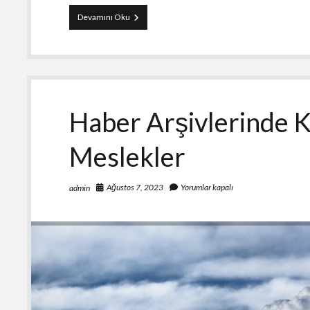
Haber
Devamını Oku
Arşivinde
Yer
Alan
Ünlü
İfşaları
Haber Arşivlerinde K
Meslekler
Ağustos 7, 2023
Yorumlar kapalı
admin