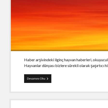
Haber arşivindeki ilginç hayvan haberleri, okuyucul
Hayvanlar dünyası bizlere sürekli olarak şaşırtıcı 
Haber
Devamını Oku
Arşivindeki
İlginç
Hayvan
Haberleri