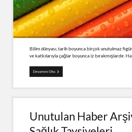
Bilim dünyası, tarih boyunca birçok unutulmaz figürl
ve katkılarıyla çağlar boyunca iz bırakmışlardır. H
Haber
Devamını Oku
Arşivindeki
Unutulmaz
Bilim
İnsanları
Unutulan Haber Arşiv
Sağlık Tavsiyeleri