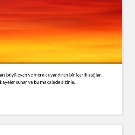
arı büyüleyen ve merak uyandıran bir içerik sağlar.
hikayeler sunar ve bu makalede sizinle…