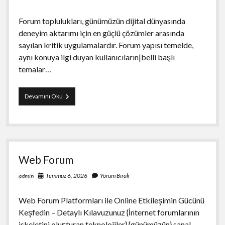
Forum toplulukları, günümüzün dijital dünyasında
deneyim aktarımı için en güçlü çözümler arasında
sayılan kritik uygulamalardır. Forum yapısı temelde,
aynı konuya ilgi duyan kullanıcıların|belli başlı
temalar…
Forum
Devamını Oku
Web Forum
Temmuz 6, 2026
Yorum Bırak
admin
Web Forum Platformları ile Online Etkileşimin Gücünü
Keşfedin – Detaylı Kılavuzunuz {İnternet forumlarının
iskeletini oluşturan teknolojiler} {günümüzün} sanal