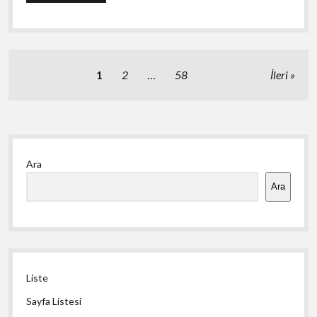
forumları
Yazı
1
2
…
58
İleri
sayfalaması
Yan
Ara
Menü
Ara
Liste
Sayfa Listesi