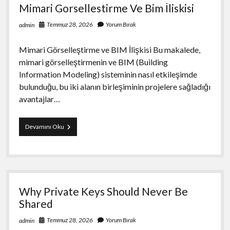
Mimari Gorsellestirme Ve Bim İliskisi
Temmuz 28, 2026
Yorum Bırak
admin
Mimari Görselleştirme ve BIM İlişkisi Bu makalede,
mimari görselleştirmenin ve BIM (Building
Information Modeling) sisteminin nasıl etkileşimde
bulunduğu, bu iki alanın birleşiminin projelere sağladığı
avantajlar…
Mimari
Devamını Oku
Gorsellestirme
Ve
Bim
İliskisi
Why Private Keys Should Never Be
Shared
Temmuz 28, 2026
Yorum Bırak
admin