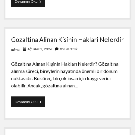
Ps5
Devamını Oku
Satisinda
Orijinal
Aksesuarlarin
Onemi
Gozaltina Alinan Kisinin Haklari Nelerdir
Ağustos 5, 2026
Yorum Bırak
admin
Gözaltına Alınan Kişinin Hakları Nelerdir? Gözaltına
alınma süreci, bireylerin hayatında önemli bir dönüm
noktasıdır. Bu süreç, birçok insan için kaygı verici
olabilir. Ancak, gözaltına alınan…
Gozaltina
Devamını Oku
Alinan
Kisinin
Haklari
Nelerdir