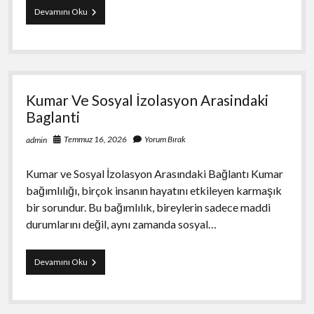
Kisiye
Devamını Oku
Ozel
Anneler
Gunu
Hediyelikleri
Kumar Ve Sosyal İzolasyon Arasindaki
Baglanti
Temmuz 16, 2026
Yorum Bırak
admin
Kumar ve Sosyal İzolasyon Arasındaki Bağlantı Kumar
bağımlılığı, birçok insanın hayatını etkileyen karmaşık
bir sorundur. Bu bağımlılık, bireylerin sadece maddi
durumlarını değil, aynı zamanda sosyal…
Kumar
Devamını Oku
Ve
Sosyal
İzolasyon
Arasindaki