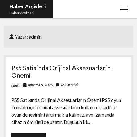
Haber Arşivleri
menüy
Haber Arşivleri
aç
Liste
Yazar:
admin
Sayfa Listesi
Ücretsiz Tiktok Takipçi Çoğaltma
YouTube’da Nasıl Abone Kazanılır
Ps5 Satisinda Orijinal Aksesuarlarin
Onemi
Ağustos 5, 2026
Yorum Bırak
admin
PS5 Satışında Orijinal Aksesuarların Önemi PS5 oyun
konsolu için orijinal aksesuarların kullanımı, sadece
oyun deneyimini artırmakla kalmaz, aynı zamanda
cihazın ömrünü de uzatır. Düşünün ki,…