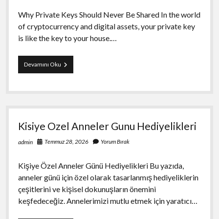
Why Private Keys Should Never Be Shared In the world
of cryptocurrency and digital assets, your private key
is like the key to your house.…
Why
Devamını Oku
Private
Keys
Should
Never
Be
Shared
Kisiye Ozel Anneler Gunu Hediyelikleri
Temmuz 28, 2026
Yorum Bırak
admin
Kişiye Özel Anneler Günü Hediyelikleri Bu yazıda,
anneler günü için özel olarak tasarlanmış hediyeliklerin
çeşitlerini ve kişisel dokunuşların önemini
keşfedeceğiz. Annelerimizi mutlu etmek için yaratıcı…