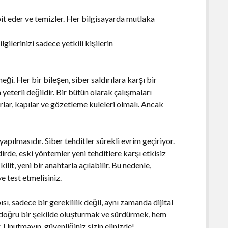
pit eder ve temizler. Her bilgisayarda mutlaka
ilgilerinizi sadece yetkili kişilerin
ği. Her bir bileşen, siber saldırılara karşı bir
yeterli değildir. Bir bütün olarak çalışmaları
rlar, kapılar ve gözetleme kuleleri olmalı. Ancak
apılmasıdır. Siber tehditler sürekli evrim geçiriyor.
irde, eski yöntemler yeni tehditlere karşı etkisiz
ilit, yeni bir anahtarla açılabilir. Bu nedenle,
e test etmelisiniz.
ı, sadece bir gereklilik değil, aynı zamanda dijital
ı doğru bir şekilde oluşturmak ve sürdürmek, hem
. Unutmayın, güvenliğiniz sizin elinizde!