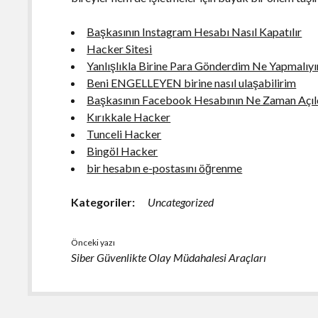
Başkasının Instagram Hesabı Nasıl Kapatılır
Hacker Sitesi
Yanlışlıkla Birine Para Gönderdim Ne Yapmalıy
Beni ENGELLEYEN birine nasıl ulaşabilirim
Başkasının Facebook Hesabının Ne Zaman Açıl
Kırıkkale Hacker
Tunceli Hacker
Bingöl Hacker
bir hesabın e-postasını öğrenme
Kategoriler:
Uncategorized
Önceki yazı
Siber Güvenlikte Olay Müdahalesi Araçları