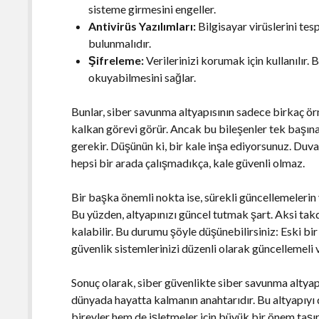
sisteme girmesini engeller.
Antivirüs Yazılımları:
Bilgisayar virüslerini tes
bulunmalıdır.
Şifreleme:
Verilerinizi korumak için kullanılır. B
okuyabilmesini sağlar.
Bunlar, siber savunma altyapısının sadece birkaç örne
kalkan görevi görür. Ancak bu bileşenler tek başına 
gerekir. Düşünün ki, bir kale inşa ediyorsunuz. Duva
hepsi bir arada çalışmadıkça, kale güvenli olmaz.
Bir başka önemli nokta ise, sürekli güncellemelerin y
Bu yüzden, altyapınızı güncel tutmak şart. Aksi takd
kalabilir. Bu durumu şöyle düşünebilirsiniz: Eski bir k
güvenlik sistemlerinizi düzenli olarak güncellemeli v
Sonuç olarak, siber güvenlikte siber savunma altyapıs
dünyada hayatta kalmanın anahtarıdır. Bu altyapıy
bireyler hem de işletmeler için büyük bir önem taşır