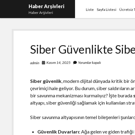
Haber Arşivleri
Liste
Sayfa Listesi
Ücretsiz 
Haber Arşivleri
Siber Güvenlikte Sib
Kasım 14, 2025
Yorumlar kapalı
admin
Siber güvenlik
, modern dijital dünyada kritik bir 
çevrimiçi hale geliyor. Bu durum, siber saldırıların a
bir savunma mekanizması kurmalıyız? İşte burada
altyapı, siber güvenliği sağlamak için kullanılan stra
Siber savunma altyapısının temel bileşenleri şunlard
Güvenlik Duvarları:
Ağa gelen ve giden trafiği k