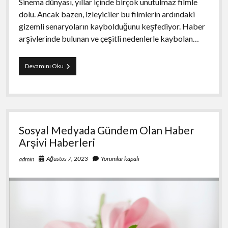
Sinema dünyası, yıllar içinde birçok unutulmaz filmle
dolu. Ancak bazen, izleyiciler bu filmlerin ardındaki
gizemli senaryoların kaybolduğunu keşfediyor. Haber
arşivlerinde bulunan ve çeşitli nedenlerle kaybolan…
Haber
Devamını Oku
Arşivinde
Kaybolan
Gizemli
Film
Senaryoları
Sosyal Medyada Gündem Olan Haber
Arşivi Haberleri
Ağustos 7, 2023
Yorumlar kapalı
admin