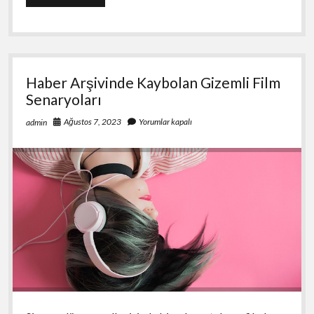
Arşivinden
Çıkan
Müzik
Tarihine
Damga
Vuran
Haber Arşivinde Kaybolan Gizemli Film
Anlar
Senaryoları
Ağustos 7, 2023
Yorumlar kapalı
admin