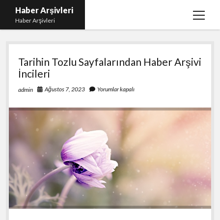
Haber Arşivleri
menüy
Haber Arşivleri
aç
Haber
Liste
Tarihin Tozlu Sayfalarından Haber Arşivi
Arşivleri
Sayfa Listesi
İncileri
Ücretsiz Tiktok Takipçi Çoğaltma
Ağustos 7, 2023
Yorumlar kapalı
admin
YouTube’da Nasıl Abone Kazanılır