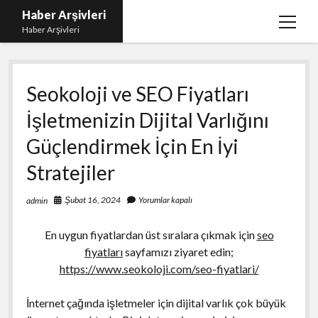
Haber Arşivleri
menüy
Haber Arşivleri
aç
Liste
Seokoloji ve SEO Fiyatları
Sayfa Listesi
İşletmenizin Dijital Varlığını
Ücretsiz Tiktok Takipçi Çoğaltma
Güçlendirmek İçin En İyi
YouTube’da Nasıl Abone Kazanılır
Stratejiler
Şubat 16, 2024
Yorumlar kapalı
admin
En uygun fiyatlardan üst sıralara çıkmak için
seo
fiyatları
sayfamızı ziyaret edin;
https://www.seokoloji.com/seo-fiyatlari/
İnternet çağında işletmeler için dijital varlık çok büyük