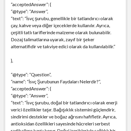
“acceptedAnswer”: {
“@type”: “Answer”,
“text”: “İsvç şurubu, genellikle bir tatlandırıcı olarak
çay, kahve veya diğer içeceklerde kullanılır. Ayrıca,
çeşitli tatlı tariflerinde malzeme olarak bulunabilir.
Dozaj talimatlarına uyarak, zayıf bir şeker
alternatifidir ve takviye edici olarak da kullanılabilir.”
},
“@type”: “Question”,
“name”: “İsvç Şurubunun Faydaları Nelerdir?”,
“acceptedAnswer”: {
“@type”: “Answer”,
“text”: “İsvç şurubu, doğal bir tatlandırıcı olarak enerji
verici özellikler taşır. Bağışıklık sistemini güçlendirir,
sindirimi destekler ve boğaz ağrısını hafifletir. Ayrıca,
antioksidan özellikleri sayesinde hücreleri serbest
radikallere karşı korur. Doğal içerikleriyle sağlıklı bir