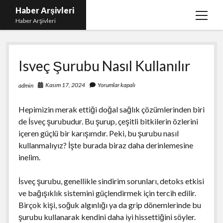
Haber Arşivleri
menüy
Haber Arşivleri
aç
Liste
Isveç Şurubu Nasıl Kullanılır
Sayfa Listesi
Ücretsiz Tiktok Takipçi Çoğaltma
Kasım 17, 2024
Yorumlar kapalı
admin
YouTube’da Nasıl Abone Kazanılır
Hepimizin merak ettiği doğal sağlık çözümlerinden biri
de İsveç şurubudur. Bu şurup, çeşitli bitkilerin özlerini
içeren güçlü bir karışımdır. Peki, bu şurubu nasıl
kullanmalıyız? İşte burada biraz daha derinlemesine
inelim.
İsveç şurubu, genellikle sindirim sorunları, detoks etkisi
ve bağışıklık sistemini güçlendirmek için tercih edilir.
Birçok kişi, soğuk algınlığı ya da grip dönemlerinde bu
şurubu kullanarak kendini daha iyi hissettiğini söyler.