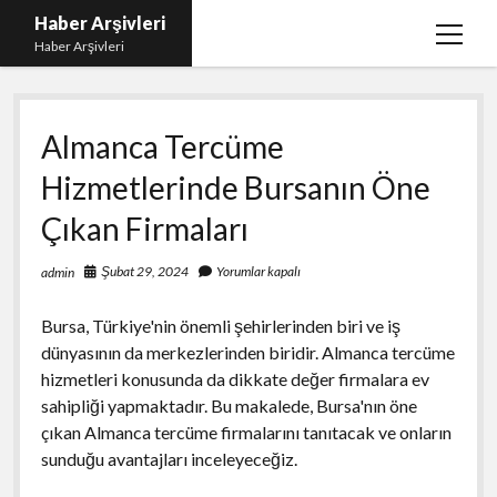
Haber Arşivleri
menüy
Haber Arşivleri
aç
Liste
Almanca Tercüme
Sayfa Listesi
Hizmetlerinde Bursanın Öne
Ücretsiz Tiktok Takipçi Çoğaltma
Çıkan Firmaları
YouTube’da Nasıl Abone Kazanılır
Şubat 29, 2024
Yorumlar kapalı
admin
Bursa, Türkiye'nin önemli şehirlerinden biri ve iş
dünyasının da merkezlerinden biridir. Almanca tercüme
hizmetleri konusunda da dikkate değer firmalara ev
sahipliği yapmaktadır. Bu makalede, Bursa'nın öne
çıkan Almanca tercüme firmalarını tanıtacak ve onların
sunduğu avantajları inceleyeceğiz.