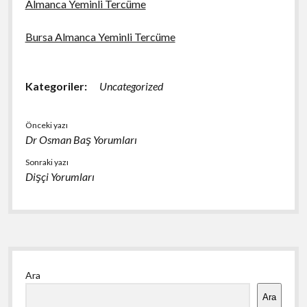
Almanca Yeminli Tercüme
Bursa Almanca Yeminli Tercüme
Kategoriler:
Uncategorized
Önceki yazı
Dr Osman Baş Yorumları
Sonraki yazı
Dişçi Yorumları
Yan
Ara
Menü
Ara