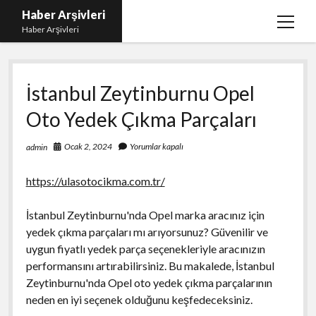
Haber Arşivleri
menüy
Haber Arşivleri
aç
Liste
İstanbul Zeytinburnu Opel
Sayfa Listesi
Oto Yedek Çıkma Parçaları
Ücretsiz Tiktok Takipçi Çoğaltma
YouTube’da Nasıl Abone Kazanılır
Ocak 2, 2024
Yorumlar kapalı
admin
https://ulasotocikma.com.tr/
İstanbul Zeytinburnu'nda Opel marka aracınız için
yedek çıkma parçaları mı arıyorsunuz? Güvenilir ve
uygun fiyatlı yedek parça seçenekleriyle aracınızın
performansını artırabilirsiniz. Bu makalede, İstanbul
Zeytinburnu'nda Opel oto yedek çıkma parçalarının
neden en iyi seçenek olduğunu keşfedeceksiniz.