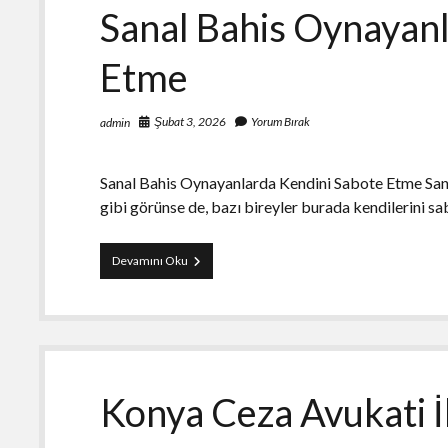
Sanal Bahis Oynayan
Etme
Şubat 3, 2026
Yorum Bırak
admin
Sanal Bahis Oynayanlarda Kendini Sabote Etme Sanal
gibi görünse de, bazı bireyler burada kendilerini 
Sanal
Devamını Oku
Bahis
Oynayanlarda
Kendini
Sabote
Etme
Konya Ceza Avukati İ