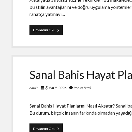
bu stilin avantajlarını ve doğru uygulama yöntemler
rahatça yatmayı…
Antalyada
Devamını Oku
Sirtustu
Yuzme
Teknikleri
Sanal Bahis Hayat Pla
Şubat 9, 2026
Yorum Bırak
admin
Sanal Bahis Hayat Planlarını Nasıl Aksatır? Sanal bah
Bu durum, birçok insanın farkında olmadan yaşadığı
Sanal
Devamını Oku