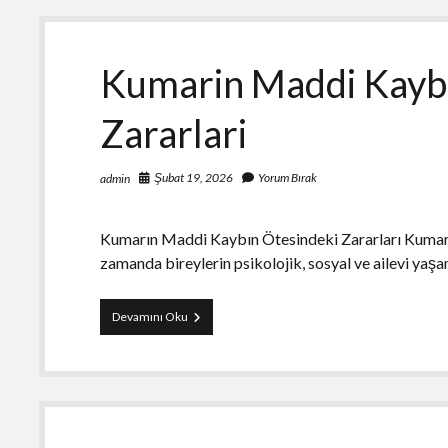
Yenileyin
Kumarin Maddi Kaybi
Zararlari
Şubat 19, 2026
Yorum Bırak
admin
Kumarın Maddi Kaybın Ötesindeki Zararları Kumar,
zamanda bireylerin psikolojik, sosyal ve ailevi yaşa
Kumarin
Devamını Oku
Maddi
Kaybin
Otesindeki
Zararlari