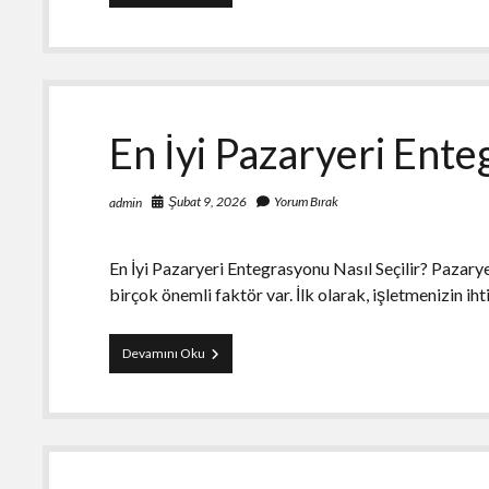
Bahis
Hayat
Planlarini
Nasil
Aksatir
En İyi Pazaryeri Ente
Şubat 9, 2026
Yorum Bırak
admin
En İyi Pazaryeri Entegrasyonu Nasıl Seçilir? Pazar
birçok önemli faktör var. İlk olarak, işletmenizin iht
En
Devamını Oku
İyi
Pazaryeri
Entegrasyonu
Nasil
Secilir