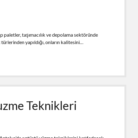
p paletler, taşımacılık ve depolama sektöründe
 türlerinden yapıldığı, onların kalitesini…
uzme Teknikleri
Antalya’da sırtüstü yüzme tekniklerini keşfedecek,