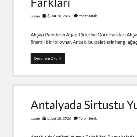
Farklari
Şubat 18, 2026
Yorum Bırak
admin
Ahşap Paletlerin Ağaç Türlerine Göre Farkları Ahşa
önemli bir rol oynar. Ancak, bu paletlerin hangi ağaç
Ahsap
Devamını Oku
Paletlerin
Agac
Turlerine
Gore
Farklari
Antalyada Sirtustu Y
Şubat 18, 2026
Yorum Bırak
admin
Antalya’da Sırtüstü Yüzme Teknikleri Bu makalede, 