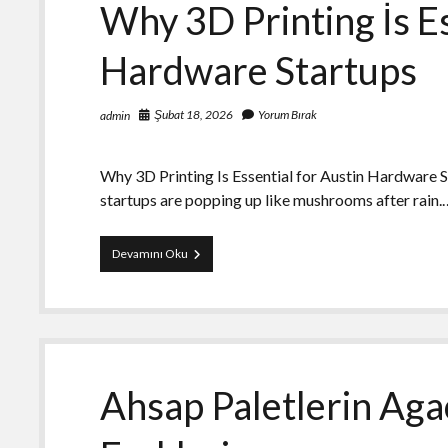
Why 3D Printing İs Es
Hardware Startups
Şubat 18, 2026
Yorum Bırak
admin
Why 3D Printing Is Essential for Austin Hardware S
startups are popping up like mushrooms after rain.
Why
Devamını Oku
3D
Printing
İs
Essential
For
Austin
Hardware
Ahsap Paletlerin Aga
Startups