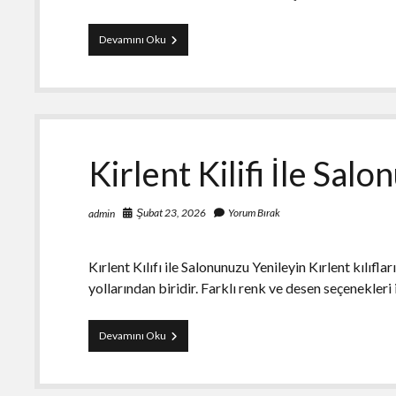
Facebook
Devamını Oku
Reklam
Hesabi
Satin
Alip
Yurt
Disi
Reklam
Kirlent Kilifi İle Sal
Vermek
Şubat 23, 2026
Yorum Bırak
admin
Kırlent Kılıfı ile Salonunuzu Yenileyin Kırlent kılıf
yollarından biridir. Farklı renk ve desen seçenekleri 
Kirlent
Devamını Oku
Kilifi
İle
Salonunuzu