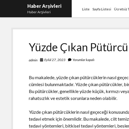
Haber Arşivleri
Liste
Sayfa Listesi
Ücretsiz 
Haber Arşivleri
Yüzde Çıkan Pütürcü
Eylül 27, 2023
Yorumlar kapalı
admin
Bu makalede, yüzde çıkan pütürcüklerin nasıl geçece
cümlesi bulunmaktadır. Yüzde çıkan pütürcükler, birç
Bu pütürcükler, genellikle yüzde küçük, kırmızı veya
rahatsızlık ve estetik sorunlara neden olabilir.
Yüzde çıkan pütürcüklerin nasıl geçeceği konusunda 
tedavi etmek için önemlidir. Bu makalede, cilt temizl
tedavi yöntemleri, bitkisel tedavi yöntemleri, beslen