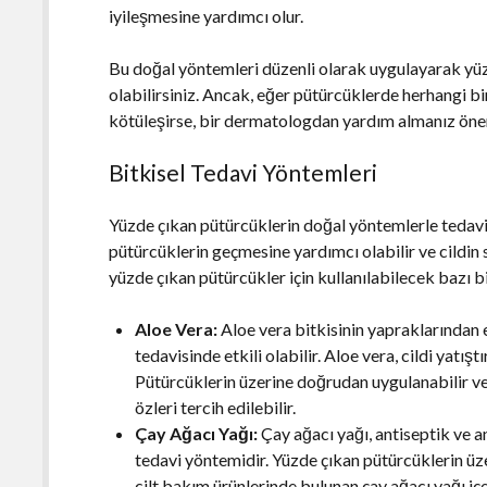
iyileşmesine yardımcı olur.
Bu doğal yöntemleri düzenli olarak uygulayarak yüz
olabilirsiniz. Ancak, eğer pütürcüklerde herhangi 
kötüleşirse, bir dermatologdan yardım almanız önem
Bitkisel Tedavi Yöntemleri
Yüzde çıkan pütürcüklerin doğal yöntemlerle tedavi
pütürcüklerin geçmesine yardımcı olabilir ve cildin s
yüzde çıkan pütürcükler için kullanılabilecek bazı bi
Aloe Vera:
Aloe vera bitkisinin yapraklarından e
tedavisinde etkili olabilir. Aloe vera, cildi yatıştırı
Pütürcüklerin üzerine doğrudan uygulanabilir ve
özleri tercih edilebilir.
Çay Ağacı Yağı:
Çay ağacı yağı, antiseptik ve an
tedavi yöntemidir. Yüzde çıkan pütürcüklerin üz
cilt bakım ürünlerinde bulunan çay ağacı yağı içer