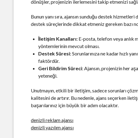
dönüşler, projenizin ilerlemesini takip etmenizi sağl
Bunun yanı sıra, ajansın sunduğu destek hizmetleri d
destek süreçlerinde dikkat etmeniz gereken bazı nok
İletişim Kanalları:
E-posta, telefon veya anlık m
yöntemlerinin mevcut olması.
Destek Süresi:
Sorunlarınıza ne kadar hızlı yanıt
faktördür.
Geri Bildirim Süreci:
Ajansın, projenizin her aş
yeteneği.
Unutmayın, etkili bir iletişim, sadece sorunları çö
kalitesini de artırır. Bu nedenle, ajans seçerken ile
başarılarınız için büyük bir adım olacaktır.
denizli reklam ajansı
denizli yazılım ajansı