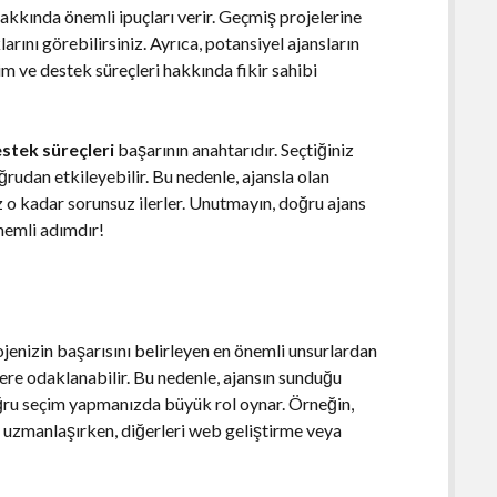
hakkında önemli ipuçları verir. Geçmiş projelerine
arını görebilirsiniz. Ayrıca, potansiyel ajansların
im ve destek süreçleri hakkında fikir sahibi
stek süreçleri
başarının anahtarıdır. Seçtiğiniz
oğrudan etkileyebilir. Bu nedenle, ajansla olan
niz o kadar sorunsuz ilerler. Unutmayın, doğru ajans
önemli adımdır!
rojenizin başarısını belirleyen en önemli unsurlardan
ilere odaklanabilir. Bu nedenle, ajansın sunduğu
oğru seçim yapmanızda büyük rol oynar. Örneğin,
 uzmanlaşırken, diğerleri web geliştirme veya