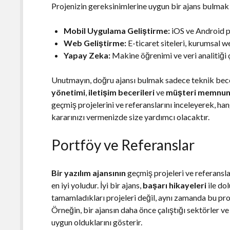
Projenizin gereksinimlerine uygun bir ajans bulmak i
Mobil Uygulama Geliştirme:
iOS ve Android pl
Web Geliştirme:
E-ticaret siteleri, kurumsal we
Yapay Zeka:
Makine öğrenimi ve veri analitiği 
Unutmayın, doğru ajansı bulmak sadece teknik bece
yönetimi
,
iletişim becerileri
ve
müşteri memnun
geçmiş projelerini ve referanslarını inceleyerek, ha
kararınızı vermenizde size yardımcı olacaktır.
Portföy ve Referanslar
Bir yazılım ajansının
geçmiş projeleri ve referansla
en iyi yoludur. İyi bir ajans,
başarı hikayeleri
ile dol
tamamladıkları projeleri değil, aynı zamanda bu pro
Örneğin, bir ajansın daha önce çalıştığı sektörler ve p
uygun olduklarını gösterir.