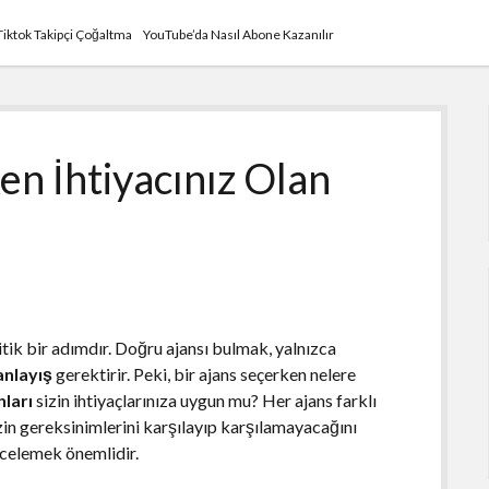
Tiktok Takipçi Çoğaltma
YouTube’da Nasıl Abone Kazanılır
en İhtiyacınız Olan
kritik bir adımdır. Doğru ajansı bulmak, yalnızca
anlayış
gerektirir. Peki, bir ajans seçerken nelere
nları
sizin ihtiyaçlarınıza uygun mu? Her ajans farklı
zin gereksinimlerini karşılayıp karşılamayacağını
ncelemek önemlidir.