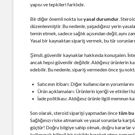
yapısı ve tepkileri farklıdır.
Bir diğer önemli nokta ise
yasal durumdur
. Steroi
düzenlenmiştir. Bu nedenle, yaşadığınız yerin yasalar
temin etmek, sadece sağlık açısından değil, aynı za
Yasal bir kaynaktan sipariş vermek, bu tür sorunlar
Şimdi, güvenilir kaynaklar hakkında konuşalım. İnt
ancak hepsi güvenilir değildir. Aldığınız ürünlerin ka
edebilir. Bu nedenle, sipariş vermeden önce şu nokt
Satıcının itibarı: Diğer kullanıcıların yorumların
Ürün açıklamaları: Ürünlerin içeriği ve etkileri h
İade politikası: Aldığınız ürünle ilgili memnun 
Son olarak, steroid siparişi yapmadan önce
tüm bu 
Sağlığınızı riske atmamak ve yasal sorunlarla karşıl
güçtür! Doğru bilgiye sahip olmak, doğru kararlar v
kullanarak bilinçli bir şekilde hareket etme zamanı!