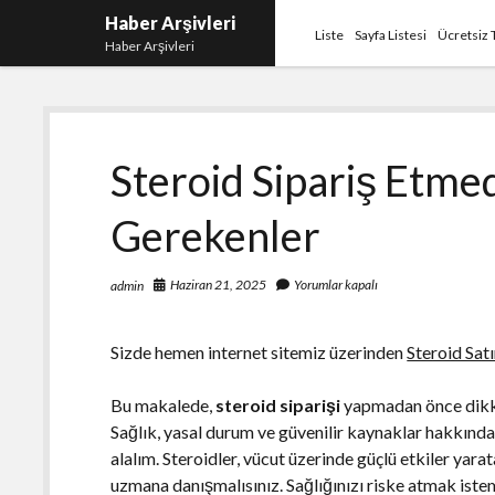
Haber Arşivleri
Liste
Sayfa Listesi
Ücretsiz 
Haber Arşivleri
Steroid Sipariş Etme
Gerekenler
Haziran 21, 2025
Yorumlar kapalı
admin
Sizde hemen internet sitemiz üzerinden
Steroid Satı
Bu makalede,
steroid siparişi
yapmadan önce dikka
Sağlık, yasal durum ve güvenilir kaynaklar hakkında
alalım. Steroidler, vücut üzerinde güçlü etkiler yar
uzmana danışmalısınız. Sağlığınızı riske atmak istem