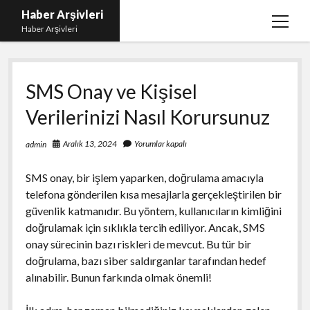
Haber Arşivleri
menüy
Haber Arşivleri
aç
Liste
SMS Onay ve Kişisel
Sayfa Listesi
Verilerinizi Nasıl Korursunuz
Ücretsiz Tiktok Takipçi Çoğaltma
YouTube’da Nasıl Abone Kazanılır
Aralık 13, 2024
Yorumlar kapalı
admin
SMS onay, bir işlem yaparken, doğrulama amacıyla
telefona gönderilen kısa mesajlarla gerçekleştirilen bir
güvenlik katmanıdır. Bu yöntem, kullanıcıların kimliğini
doğrulamak için sıklıkla tercih ediliyor. Ancak, SMS
onay sürecinin bazı riskleri de mevcut. Bu tür bir
doğrulama, bazı siber saldırganlar tarafından hedef
alınabilir. Bunun farkında olmak önemli!