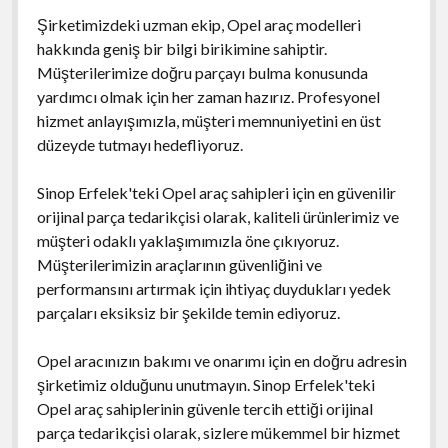
Şirketimizdeki uzman ekip, Opel araç modelleri
hakkında geniş bir bilgi birikimine sahiptir.
Müşterilerimize doğru parçayı bulma konusunda
yardımcı olmak için her zaman hazırız. Profesyonel
hizmet anlayışımızla, müşteri memnuniyetini en üst
düzeyde tutmayı hedefliyoruz.
Sinop Erfelek'teki Opel araç sahipleri için en güvenilir
orijinal parça tedarikçisi olarak, kaliteli ürünlerimiz ve
müşteri odaklı yaklaşımımızla öne çıkıyoruz.
Müşterilerimizin araçlarının güvenliğini ve
performansını artırmak için ihtiyaç duydukları yedek
parçaları eksiksiz bir şekilde temin ediyoruz.
Opel aracınızın bakımı ve onarımı için en doğru adresin
şirketimiz olduğunu unutmayın. Sinop Erfelek'teki
Opel araç sahiplerinin güvenle tercih ettiği orijinal
parça tedarikçisi olarak, sizlere mükemmel bir hizmet