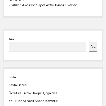
Trabzon Akçaabat Opel Yedek Parça Fiyatları
Yan
Ara
Menü
Ara
Liste
Sayfa Listesi
Ücretsiz Tiktok Takipçi Çoğaltma
YouTube'da Nasıl Abone Kazanılır