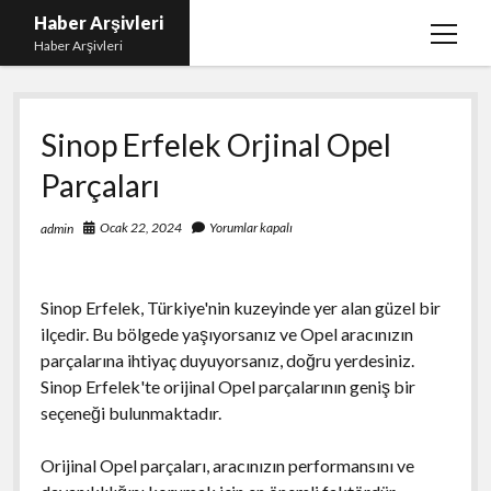
Haber Arşivleri
menüy
Haber Arşivleri
aç
Liste
Sinop Erfelek Orjinal Opel
Sayfa Listesi
Parçaları
Ücretsiz Tiktok Takipçi Çoğaltma
YouTube’da Nasıl Abone Kazanılır
Ocak 22, 2024
Yorumlar kapalı
admin
Sinop Erfelek, Türkiye'nin kuzeyinde yer alan güzel bir
ilçedir. Bu bölgede yaşıyorsanız ve Opel aracınızın
parçalarına ihtiyaç duyuyorsanız, doğru yerdesiniz.
Sinop Erfelek'te orijinal Opel parçalarının geniş bir
seçeneği bulunmaktadır.
Orijinal Opel parçaları, aracınızın performansını ve