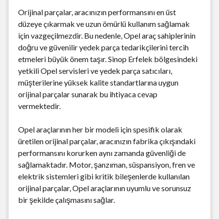
Orijinal parçalar, aracınızın performansını en üst
düzeye çıkarmak ve uzun ömürlü kullanım sağlamak
için vazgeçilmezdir. Bu nedenle, Opel araç sahiplerinin
doğru ve güvenilir yedek parça tedarikçilerini tercih
etmeleri büyük önem taşır. Sinop Erfelek bölgesindeki
yetkili Opel servisleri ve yedek parça satıcıları,
müşterilerine yüksek kalite standartlarına uygun
orijinal parçalar sunarak bu ihtiyaca cevap
vermektedir.
Opel araçlarının her bir modeli için spesifik olarak
üretilen orijinal parçalar, aracınızın fabrika çıkışındaki
performansını korurken aynı zamanda güvenliği de
sağlamaktadır. Motor, şanzıman, süspansiyon, fren ve
elektrik sistemleri gibi kritik bileşenlerde kullanılan
orijinal parçalar, Opel araçlarının uyumlu ve sorunsuz
bir şekilde çalışmasını sağlar.