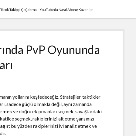
Tiktok Takipçi Çoğaltma
YouTube’da Nasıl Abone Kazanılır
rında PvP Oyununda
arı
nın yollarını keşfedeceğiz. Stratejiler, taktikler
ları, sadece güçlü olmakla değil, aynı zamanda
tirmek
ve doğru ekipmanları seçmek, savaşlardaki
katlice seçmek, rakiplerinizi alt etme şansınızı
vaşır
; bu yüzden rakiplerinizi iyi analiz etmek ve
dir.