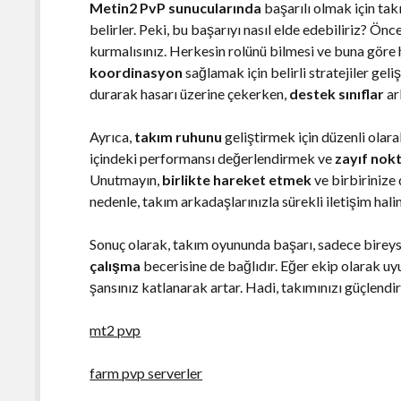
Metin2 PvP sunucularında
başarılı olmak için takı
belirler. Peki, bu başarıyı nasıl elde edebiliriz? Önc
kurmalısınız. Herkesin rolünü bilmesi ve buna göre h
koordinasyon
sağlamak için belirli stratejiler gel
durarak hasarı üzerine çekerken,
destek sınıflar
ar
Ayrıca,
takım ruhunu
geliştirmek için düzenli olar
içindeki performansı değerlendirmek ve
zayıf nokt
Unutmayın,
birlikte hareket etmek
ve birbirinize 
nedenle, takım arkadaşlarınızla sürekli iletişim halin
Sonuç olarak, takım oyununda başarı, sadece bireys
çalışma
becerisine de bağlıdır. Eğer ekip olarak uy
şansınız katlanarak artar. Hadi, takımınızı güçlendir
mt2 pvp
farm pvp serverler