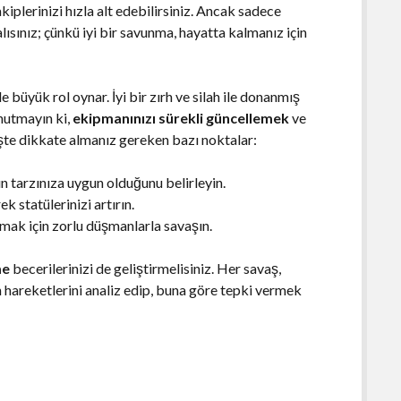
kiplerinizi hızla alt edebilirsiniz. Ancak sadece
sınız; çünkü iyi bir savunma, hayatta kalmanız için
 büyük rol oynar. İyi bir zırh ve silah ile donanmış
Unutmayın ki,
ekipmanınızı sürekli güncellemek
ve
 İşte dikkate almanız gereken bazı noktalar:
n tarzınıza uygun olduğunu belirleyin.
k statülerinizi artırın.
ak için zorlu düşmanlarla savaşın.
me
becerilerinizi de geliştirmelisiniz. Her savaş,
zin hareketlerini analiz edip, buna göre tepki vermek