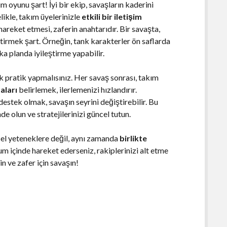
m oyunu şart! İyi bir ekip, savaşların kaderini
elikle, takım üyelerinizle
etkili bir iletişim
areket etmesi, zaferin anahtarıdır. Bir savaşta,
iştirmek şart. Örneğin, tank karakterler ön saflarda
ka planda iyileştirme yapabilir.
ak pratik yapmalısınız. Her savaş sonrası, takım
aları
belirlemek, ilerlemenizi hızlandırır.
destek olmak, savaşın seyrini değiştirebilir. Bu
de olun ve stratejilerinizi güncel tutun.
el yeteneklere değil, aynı zamanda
birlikte
um içinde hareket ederseniz, rakiplerinizi alt etme
in ve zafer için savaşın!