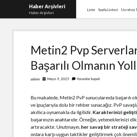
Haber Arşivleri
Liste
Sayfa Listesi
Ücretsiz 
Haber Arşivleri
Metin2 Pvp Serverla
Başarılı Olmanın Yoll
Mayıs 9, 2025
Yorumlar kapalı
admin
Bu makalede, Metin2 PvP sunucularında başarılı olma
ve ipuçlarıyla dolu bir rehber sunacağız. PvP savaş
akıllıca oynamakla da ilgilidir.
Karakterinizi geliş
başarınızın anahtarıdır. Örneğin, yeteneklerinizi dik
artıracaktır. Unutmayın,
her savaş bir strateji sa
onlara karşı uygun taktikler geliştirmek çok önemli