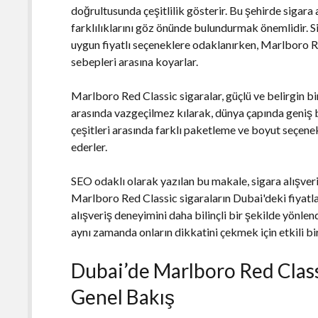
doğrultusunda çeşitlilik gösterir. Bu şehirde sigara 
farklılıklarını göz önünde bulundurmak önemlidir. Si
uygun fiyatlı seçeneklere odaklanırken, Marlboro R
sebepleri arasına koyarlar.
Marlboro Red Classic sigaralar, güçlü ve belirgin bir t
arasında vazgeçilmez kılarak, dünya çapında geniş b
çeşitleri arasında farklı paketleme ve boyut seçene
ederler.
SEO odaklı olarak yazılan bu makale, sigara alışveri
Marlboro Red Classic sigaraların Dubai'deki fiyatlar
alışveriş deneyimini daha bilinçli bir şekilde yönlen
aynı zamanda onların dikkatini çekmek için etkili bir d
Dubai’de Marlboro Red Classi
Genel Bakış