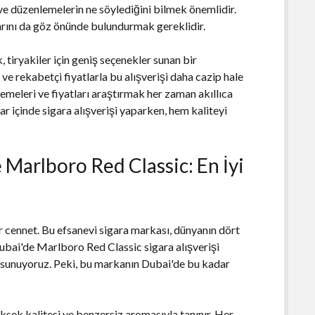
n ve düzenlemelerin ne söylediğini bilmek önemlidir.
larını da göz önünde bulundurmak gereklidir.
tiryakiler için geniş seçenekler sunan bir
ve rekabetçi fiyatlarla bu alışverişi daha cazip hale
emeleri ve fiyatları araştırmak her zaman akıllıca
r içinde sigara alışverişi yaparken, hem kaliteyi
 Marlboro Red Classic: En İyi
r cennet. Bu efsanevi sigara markası, dünyanın dört
 Dubai'de Marlboro Red Classic sigara alışverişi
ri sunuyoruz. Peki, bu markanın Dubai'de bu kadar
ksek kalitesi ve benzersiz aromasıyla tanınır. Her