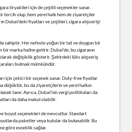
ara tiryakileri için de çeşitli seçenekler sunar.
r tercih olup, hem yerel halk hem de ziyaretçiler
 Dubai'deki fiyatları ve çeşitleri, sigara alışverişi
da sahiptir. Her nefeste yoğun bir tat ve doygun bir
 bir marka haline getirir. Dubai'de, bu sigaranın
 olarak değişiklik gösterir. Şehirdeki lüks alışveriş
garaları bulmak mümkündür.
arı için çekici bir seçenek sunar. Duty-free fiyatlar
ha düşüktür, bu da ziyaretçilerin ve yerel halkın
anak tanır. Ayrıca, Dubai'nin vergi politikaları da
atları da daha makul olabilir.
ve boyut seçenekleri de mevcuttur. Standart
yutlarda paketler veya kutular da bulunabilir. Bu
ine göre esneklik sağlar.