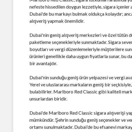
nefeste hissedilen doygun lezzetiyle, sigara içenler 
Dubai'de bu markayı bulmak oldukça kolaydır; ancak
alışveriş yapmak önemlidir.
Dubai'nin geniş alışveriş merkezleri ve özel tütün d
paketleme seçenekleriyle sunmaktadır. Sigara severle
boyutları ve vergi düzenlemeleriyle müşterilere su
ürünleri genellikle daha uygun fiyatlarla sunar, bu d
bir avantajdır.
Dubai'nin sunduğu geniş ürün yelpazesi ve vergi avant
Yerel ve uluslararası markaların geniş bir seçkisiyle
bulabilirler. Marlboro Red Classic gibi kaliteli mark
unsurlardan biridir.
Dubai'de Marlboro Red Classic sigara alışverişi yapa
mümkündür. Şehrin sunduğu geniş seçenekler ve vergi 
ortamı sunulmaktadır. Dubai'de bu efsanevi markay