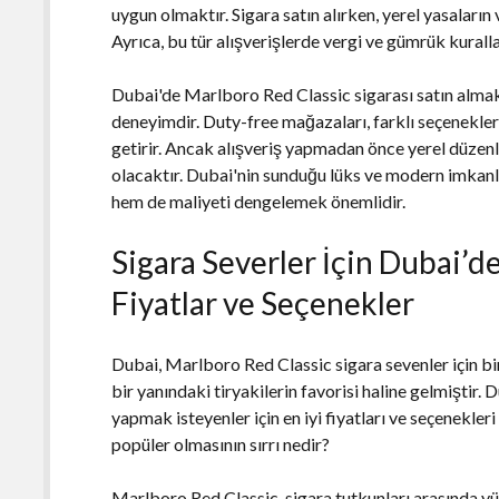
uygun olmaktır. Sigara satın alırken, yerel yasaları
Ayrıca, bu tür alışverişlerde vergi ve gümrük kural
Dubai'de Marlboro Red Classic sigarası satın almak, 
deneyimdir. Duty-free mağazaları, farklı seçenekler 
getirir. Ancak alışveriş yapmadan önce yerel düzenl
olacaktır. Dubai'nin sunduğu lüks ve modern imkanla
hem de maliyeti dengelemek önemlidir.
Sigara Severler İçin Dubai’de
Fiyatlar ve Seçenekler
Dubai, Marlboro Red Classic sigara sevenler için bi
bir yanındaki tiryakilerin favorisi haline gelmiştir.
yapmak isteyenler için en iyi fiyatları ve seçenekle
popüler olmasının sırrı nedir?
Marlboro Red Classic, sigara tutkunları arasında yü