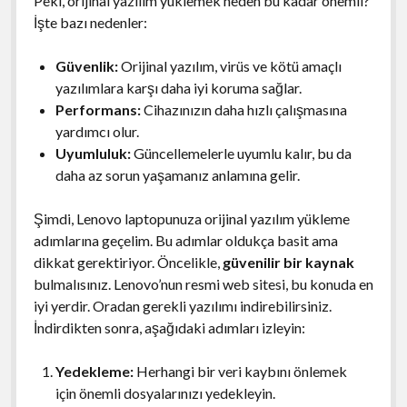
Peki, orijinal yazılım yüklemek neden bu kadar önemli?
İşte bazı nedenler:
Güvenlik:
Orijinal yazılım, virüs ve kötü amaçlı
yazılımlara karşı daha iyi koruma sağlar.
Performans:
Cihazınızın daha hızlı çalışmasına
yardımcı olur.
Uyumluluk:
Güncellemelerle uyumlu kalır, bu da
daha az sorun yaşamanız anlamına gelir.
Şimdi, Lenovo laptopunuza orijinal yazılım yükleme
adımlarına geçelim. Bu adımlar oldukça basit ama
dikkat gerektiriyor. Öncelikle,
güvenilir bir kaynak
bulmalısınız. Lenovo’nun resmi web sitesi, bu konuda en
iyi yerdir. Oradan gerekli yazılımı indirebilirsiniz.
İndirdikten sonra, aşağıdaki adımları izleyin:
Yedekleme:
Herhangi bir veri kaybını önlemek
için önemli dosyalarınızı yedekleyin.