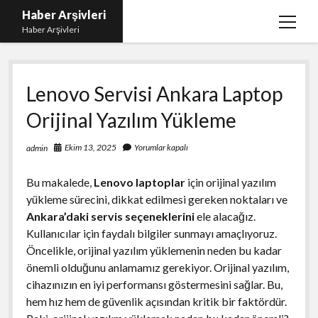
Haber Arşivleri
menüy
Haber Arşivleri
aç
Liste
Lenovo Servisi Ankara Laptop
Sayfa Listesi
Orijinal Yazılım Yükleme
Ücretsiz Tiktok Takipçi Çoğaltma
YouTube’da Nasıl Abone Kazanılır
Ekim 13, 2025
Yorumlar kapalı
admin
Bu makalede,
Lenovo laptoplar
için orijinal yazılım
yükleme sürecini, dikkat edilmesi gereken noktaları ve
Ankara’daki servis seçeneklerini
ele alacağız.
Kullanıcılar için faydalı bilgiler sunmayı amaçlıyoruz.
Öncelikle, orijinal yazılım yüklemenin neden bu kadar
önemli olduğunu anlamamız gerekiyor. Orijinal yazılım,
cihazınızın en iyi performansı göstermesini sağlar. Bu,
hem hız hem de güvenlik açısından kritik bir faktördür.