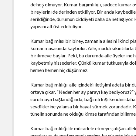
de hoş olmuyor. Kumar bağımlılığı, sadece kumar oyn
bireylerini de derinden etkiliyor. Bir anda kaybedile
serildiğinde, durumun ciddiyeti daha da netleşiyor. K
yapısını alt üst edebiliyor.
Kumar bağımlısı bir birey, zamanla ailesini ikinci p
kumar masasında kaybolur. Aile, maddi sıkıntılarla
birikmeye başlar. Peki, bu durumda aile üyeleri ne h
kaybetmiş hissederler. Çünkü kumar tutkusuyla dolu 
hemen hemen hiç düşünmez.
Kumar bağımlılığı, aile içindeki iletişimi adeta bir d
ortaya çıkar. “Neden her ay parayı kaybediyoruz?” y
sorulmaya başlandığında, bağımlı kişi kendini daha 
sevdiklerine yalansa bir hayat sürmek zorundadır. Kı
tünelin sonunda ne olduğu kimse tarafından bilinme
Kumar bağımlılığı ile mücadele etmeye çalışan ailele
grupları ya da profesyonel yardım, bu süreçte bir ca