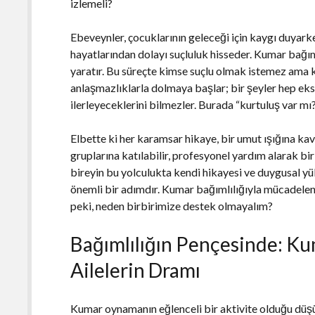
izlemeli?
Ebeveynler, çocuklarının geleceği için kaygı duyar
hayatlarından dolayı suçluluk hisseder. Kumar bağı
yaratır. Bu süreçte kimse suçlu olmak istemez ama 
anlaşmazlıklarla dolmaya başlar; bir şeyler hep eksi
ilerleyeceklerini bilmezler. Burada “kurtuluş var m
Elbette ki her karamsar hikaye, bir umut ışığına kav
gruplarına katılabilir, profesyonel yardım alarak bi
bireyin bu yolculukta kendi hikayesi ve duygusal 
önemli bir adımdır. Kumar bağımlılığıyla mücadele
peki, neden birbirimize destek olmayalım?
Bağımlılığın Pençesinde: K
Ailelerin Dramı
Kumar oynamanın eğlenceli bir aktivite olduğu düşün