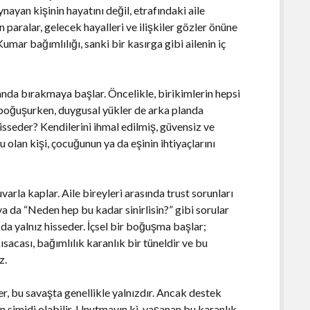
ayan kişinin hayatını değil, etrafındaki aile
n paralar, gelecek hayalleri ve ilişkiler gözler önüne
umar bağımlılığı, sanki bir kasırga gibi ailenin iç
landa bırakmaya başlar. Öncelikle, birikimlerin hepsi
 boğuşurken, duygusal yükler de arka planda
isseder? Kendilerini ihmal edilmiş, güvensiz ve
olan kişi, çocuğunun ya da eşinin ihtiyaçlarını
uvarla kaplar. Aile bireyleri arasında trust sorunları
a da “Neden hep bu kadar sinirlisin?” gibi sorular
da yalnız hisseder. İçsel bir boğuşma başlar;
sacası, bağımlılık karanlık bir tüneldir ve bu
z.
r, bu savaşta genellikle yalnızdır. Ancak destek
n simidi olabilir. Unutmayın ki, yaşanan bu karanlık