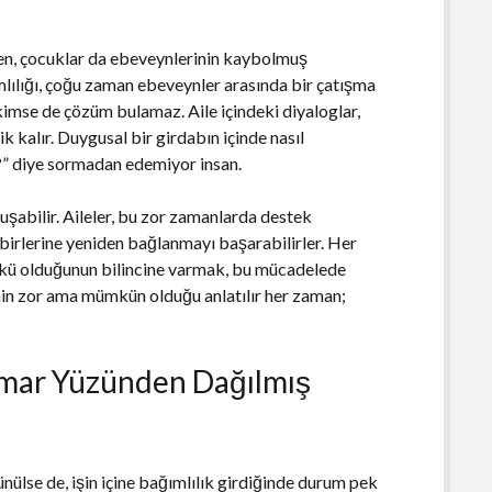
ken, çocuklar da ebeveynlerinin kaybolmuş
mlılığı, çoğu zaman ebeveynler arasında bir çatışma
kimse de çözüm bulamaz. Aile içindeki diyaloglar,
k kalır. Duygusal bir girdabın içinde nasıl
ı?” diye sormadan edemiyor insan.
uşabilir. Aileler, bu zor zamanlarda destek
rbirlerine yeniden bağlanmayı başarabilirler. Her
yükü olduğunun bilincine varmak, bu mücadelede
nin zor ama mümkün olduğu anlatılır her zaman;
umar Yüzünden Dağılmış
ülse de, işin içine bağımlılık girdiğinde durum pek