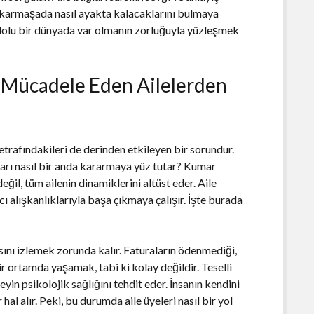
u karmaşada nasıl ayakta kalacaklarını bulmaya
la dolu bir dünyada var olmanın zorluğuyla yüzleşmek
a Mücadele Eden Ailelerden
etrafındakileri de derinden etkileyen bir sorundur.
tları nasıl bir anda kararmaya yüz tutar? Kumar
eğil, tüm ailenin dinamiklerini altüst eder. Aile
ıcı alışkanlıklarıyla başa çıkmaya çalışır. İşte burada
asını izlemek zorunda kalır. Faturaların ödenmediği,
bir ortamda yaşamak, tabi ki kolay değildir. Teselli
eyin psikolojik sağlığını tehdit eder. İnsanın kendini
al alır. Peki, bu durumda aile üyeleri nasıl bir yol