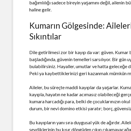
bağımlılığı sadece bireyin yaşamını değil, ailenin 
haline gelir.
Kumarın Gölgesinde: Aileleri
Sıkıntılar
Dile getirilmesi zor bir kayıp da var: güven. Kumar 
başladığında, güvenin temelleri sarsılıyor. Bir gün 
bulabilirsiniz. Hayaller, umutlar ve hatta geleceğe 
Peki ya kaybettiklerinizi geri kazanmak mümkün 
Aileler, bu süreçte maddi kayıplar da yaşarlar. Kuma
kayıpla, hayatın ne kadar acımasız olabileceği gerç
kumara harcadığı para, belki de çocuklarınızın okul m
durum, bir nevi domino etkisi yaratır; borç, güvensiz
Bu kayıpların yanı sıra duygusal yük de ağırdır. Ail
sevdiklerinin bu kısır döngüden çıkıp çıkamayacağını 