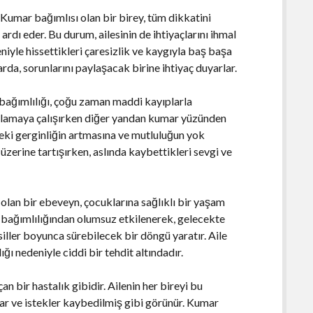
 Kumar bağımlısı olan bir birey, tüm dikkatini
dı eder. Bu durum, ailesinin de ihtiyaçlarını ihmal
niyle hissettikleri çaresizlik ve kaygıyla baş başa
nlarda, sorunlarını paylaşacak birine ihtiyaç duyarlar.
 bağımlılığı, çoğu zaman maddi kayıplarla
arşılamaya çalışırken diğer yandan kumar yüzünden
deki gerginliğin artmasına ve mutluluğun yok
 üzerine tartışırken, aslında kaybettikleri sevgi ve
lan bir ebeveyn, çocuklarına sağlıklı bir yaşam
 bağımlılığından olumsuz etkilenerek, gelecekte
siller boyunca sürebilecek bir döngü yaratır. Aile
ğı nedeniyle ciddi bir tehdit altındadır.
 bir hastalık gibidir. Ailenin her bireyi bu
lar ve istekler kaybedilmiş gibi görünür. Kumar