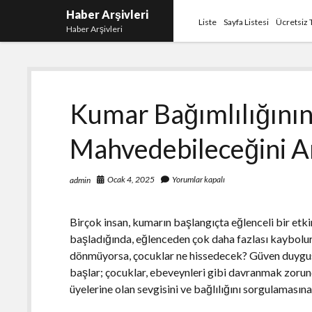
Haber Arşivleri
Liste
Sayfa Listesi
Ücretsiz 
Haber Arşivleri
Kumar Bağımlılığının 
Mahvedebileceğini A
Ocak 4, 2025
Yorumlar kapalı
admin
Birçok insan, kumarın başlangıçta eğlenceli bir etk
başladığında, eğlenceden çok daha fazlası kaybolur
dönmüyorsa, çocuklar ne hissedecek? Güven duygusu 
başlar; çocuklar, ebeveynleri gibi davranmak zorunda
üyelerine olan sevgisini ve bağlılığını sorgulamasına