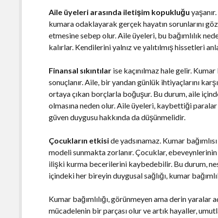
Aile üyeleri arasında iletişim kopukluğu
yaşanır.
kumara odaklayarak gerçek hayatın sorunlarını göz ar
etmesine sebep olur. Aile üyeleri, bu bağımlılık nede
kalırlar. Kendilerini yalnız ve yalıtılmış hissetleri a
Finansal sıkıntılar
ise kaçınılmaz hale gelir. Kumar
sonuçlanır. Aile, bir yandan günlük ihtiyaçlarını k
ortaya çıkan borçlarla boğuşur. Bu durum, aile için
olmasına neden olur. Aile üyeleri, kaybettiği paralar
güven duygusu hakkında da düşünmelidir.
Çocukların etkisi
de yadsınamaz. Kumar bağımlısı o
modeli sunmakta zorlanır. Çocuklar, ebeveynlerinin
ilişki kurma becerilerini kaybedebilir. Bu durum, ne
içindeki her bireyin duygusal sağlığı, kumar bağımlılı
Kumar bağımlılığı, görünmeyen ama derin yaralar açan
mücadelenin bir parçası olur ve artık hayaller, umut