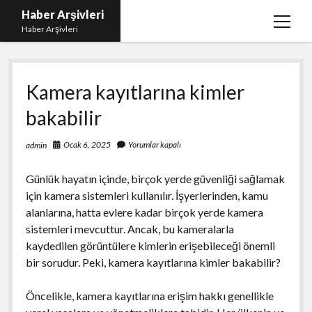
Haber Arşivleri
menüy
Haber Arşivleri
aç
Liste
Kamera kayıtlarına kimler
Sayfa Listesi
bakabilir
Ücretsiz Tiktok Takipçi Çoğaltma
YouTube’da Nasıl Abone Kazanılır
Ocak 6, 2025
Yorumlar kapalı
admin
Günlük hayatın içinde, birçok yerde güvenliği sağlamak
için kamera sistemleri kullanılır. İşyerlerinden, kamu
alanlarına, hatta evlere kadar birçok yerde kamera
sistemleri mevcuttur. Ancak, bu kameralarla
kaydedilen görüntülere kimlerin erişebileceği önemli
bir sorudur. Peki, kamera kayıtlarına kimler bakabilir?
Öncelikle, kamera kayıtlarına erişim hakkı genellikle