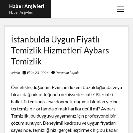
Haber Arşivleri
menüy
Haber Arşivleri
aç
Liste
İstanbulda Uygun Fiyatlı
Sayfa Listesi
Temizlik Hizmetleri Aybars
Ücretsiz Tiktok Takipçi Çoğaltma
Temizlik
YouTube’da Nasıl Abone Kazanılır
Ekim 23, 2024
Yorumlar kapalı
admin
Öncelikle, düşünün! Evinizin düzeni bozulduğunda veya
biraz dağınık olduğunda ne hissedersiniz? İşlerinizi
hallettikten sonra eve dönmek, dağınık bir alan yerine
tertemiz bir ortamda olmak harika değil mi? Aybars
Temizlik, bu duyguyu yaşamanız için profesyonel bir
çözüm sunuyor. Deneyimli kadrosu ve uygun fiyatları
sayesinde, temizliğinizi gerçekleştirmek hiç bu kadar