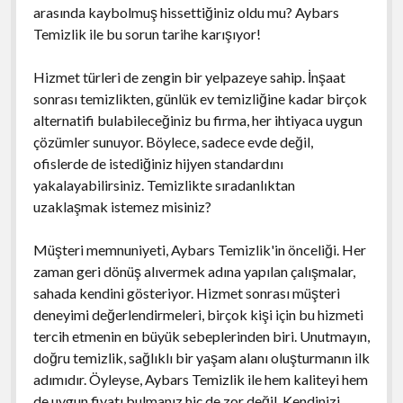
arasında kaybolmuş hissettiğiniz oldu mu? Aybars
Temizlik ile bu sorun tarihe karışıyor!
Hizmet türleri de zengin bir yelpazeye sahip. İnşaat
sonrası temizlikten, günlük ev temizliğine kadar birçok
alternatifi bulabileceğiniz bu firma, her ihtiyaca uygun
çözümler sunuyor. Böylece, sadece evde değil,
ofislerde de istediğiniz hijyen standardını
yakalayabilirsiniz. Temizlikte sıradanlıktan
uzaklaşmak istemez misiniz?
Müşteri memnuniyeti, Aybars Temizlik'in önceliği. Her
zaman geri dönüş alıvermek adına yapılan çalışmalar,
sahada kendini gösteriyor. Hizmet sonrası müşteri
deneyimi değerlendirmeleri, birçok kişi için bu hizmeti
tercih etmenin en büyük sebeplerinden biri. Unutmayın,
doğru temizlik, sağlıklı bir yaşam alanı oluşturmanın ilk
adımıdır. Öyleyse, Aybars Temizlik ile hem kaliteyi hem
de uygun fiyatı bulmanız hiç de zor değil. Kendinizi