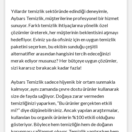
Yıllardır temizlik sektöründe edindiği deneyimle,
Aybars Temizlik, müşterilerine profesyonel bir hizmet
sunuyor. Farklı temizlik ihtiyaçlarına yönelik özel
çözümler üreterek, her müşterinin beklentisini aşmayı
hedefliyor. Eviniz ya da ofisiniz için en uygun temizlik
paketini seçerken, bu ekibin sunduğu çeşitli
alternatifler arasından hangisini tercih edeceğinizi
merak ediyor musunuz? Her bütçeye uygun çözümler,
sizi kararsız bırakacak kadar fazla!
Aybars Temizlik sadece hijyenik bir ortam sunmakla
kalmıyor, aynı zamanda çevre dostu ürünler kullanarak
size de fayda sağlıyor. Doğaya zarar vermeden
temizliğinizi yaparken, “Bu ürünler gerçekten etkili
mi?” diye düşünebilirsiniz. Ancak yapılan araştırmalar,
kullanılan bu organik ürünlerin %100 etkili olduğunu
gösteriyor. Böylece hem temizliğin hem de doğanın
korunması sağlanmış oluyor. Temizlik yaptırırken hem