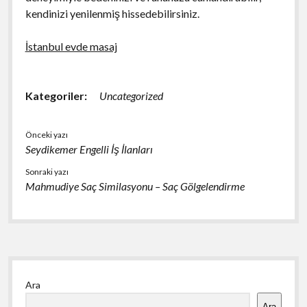
kendinizi yenilenmiş hissedebilirsiniz.
İstanbul evde masaj
Kategoriler:
Uncategorized
Önceki yazı
Seydikemer Engelli İş İlanları
Sonraki yazı
Mahmudiye Saç Similasyonu – Saç Gölgelendirme
Yan
Ara
Menü
Ara