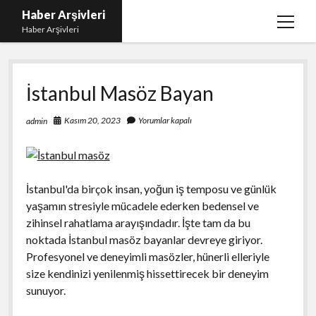
Haber Arşivleri
menüy
Haber Arşivleri
aç
Liste
İstanbul Masöz Bayan
Sayfa Listesi
Ücretsiz Tiktok Takipçi Çoğaltma
Kasım 20, 2023
Yorumlar kapalı
admin
YouTube’da Nasıl Abone Kazanılır
İstanbul'da birçok insan, yoğun iş temposu ve günlük
yaşamın stresiyle mücadele ederken bedensel ve
zihinsel rahatlama arayışındadır. İşte tam da bu
noktada İstanbul masöz bayanlar devreye giriyor.
Profesyonel ve deneyimli masözler, hünerli elleriyle
size kendinizi yenilenmiş hissettirecek bir deneyim
sunuyor.