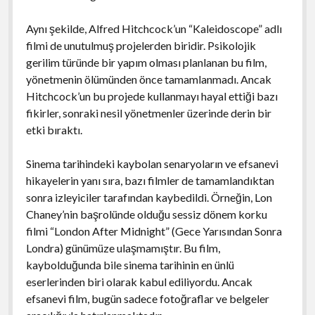
Aynı şekilde, Alfred Hitchcock’un “Kaleidoscope” adlı
filmi de unutulmuş projelerden biridir. Psikolojik
gerilim türünde bir yapım olması planlanan bu film,
yönetmenin ölümünden önce tamamlanmadı. Ancak
Hitchcock’un bu projede kullanmayı hayal ettiği bazı
fikirler, sonraki nesil yönetmenler üzerinde derin bir
etki bıraktı.
Sinema tarihindeki kaybolan senaryoların ve efsanevi
hikayelerin yanı sıra, bazı filmler de tamamlandıktan
sonra izleyiciler tarafından kaybedildi. Örneğin, Lon
Chaney’nin başrolünde olduğu sessiz dönem korku
filmi “London After Midnight” (Gece Yarısından Sonra
Londra) günümüze ulaşmamıştır. Bu film,
kaybolduğunda bile sinema tarihinin en ünlü
eserlerinden biri olarak kabul ediliyordu. Ancak
efsanevi film, bugün sadece fotoğraflar ve belgeler