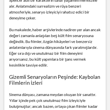
Spencer adlı bir karakterin tuhaf yaşamını merkezine
alır. Anlatımdaki surrealizm ve rüya benzeri
atmosferiyle, senaryo izleyiciyi rahatsız edici bir
deneyime çeker.
Bu makalede, haber arşivlerinde nadiren yer alan ancak
değeri zamanla anlaşılan beş kült film senaryosuna
değindik. Bu filmler, özgün hikâyeleri ve benzersiz
anlatımlarıyla sinema dünyasında fark yaratmışlardır.
Eğer sıra dışı ve unutulmaz bir film deneyimi
arıyorsanız, bu kült yapımlara bir şans vermek
kesinlikle tavsiye edilir.
Gizemli Senaryoların Peşinde: Kaybolan
Filmlerin İzleri
Sinema dünyası, zamana meydan okuyan bir sanattır.
Yıllar içinde pek çok unutulmaz film izleyiciyle
buluşmuştur; ancak bazen, ortaya çıkan filmler kadar