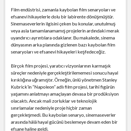
Film endüstrisi, zamanla kaybolan film senaryoları ve
efsanevi hikayelerle dolu bir labirente dönüşmüştür.
Sinemaseverlerin ilgisini çeken bu konular, unutulmuş
veya asla tamamlanamamış projelerin ardındaki merak
uyandırıcı ayrıntılara odaklanır. Bu makalede, sinema
dünyasının arka planında gizlenen bazı kaybolan film
senaryoları ve efsanevi hikayeleri keşfedeceğiz.
Birçok film projesi, yaratıcı vizyonlarının karmaşık
süreçler nedeniyle gerçekleştirilememesi sonucu hayal
kırıklığına uğramıştır. Örneğin, ünlü yönetmen Stanley
Kubrick’in “Napoleon” adlı film projesi, tarihî figürün
yaşamını anlatmayı amaçlayan devasa bir prodüksiyon
olacaktı. Ancak mali zorluklar ve teknolojik
sınırlamalar nedeniyle proje hiçbir zaman
gerçekleşmedi. Bu kaybolan senaryo, sinemaseverler
arasında hâlâ hayal gücünü beslemeye devam eden bir
efsane haline geldi.