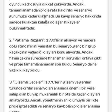
oyuncu kadrosuyla dikkat çekiyordu. Ancak,
tamamlanamadan proje rafa kaldırıldı ve senaryo
günümüze kadar ulaşmadı. Bu kayıp senaryo hakkında
sadece kulaktan kulağa dolaşan hikayeler
bulunmaktadır.
2. “Patlama Rüzgarı”: 1980’lerin aksiyon ve macera
dolu atmosferini yansıtan bu senaryo, genç bir grup
kaçakçının yaşadığı olayları konu alıyordu. Ancak,
filmin çekim sürecinde finansman sorunları ortaya çıktı
ve proje tamamlanamadan son buldu. Senaryo da ne
yazık ki kayboldu.
3. “Gizemli Geceler”: 1970’lerin gizem ve gerilim
türündeki film senaryoları arasında önemli bir yere
sahip olan bu yapım, karanlık bir otelde geçen olayları
anlatıyordu. Ancak, yönetmenin ani ölümüyle birlikte
proje iptal edildi ve senaryo kaybolan projeler arasına
katıldı.