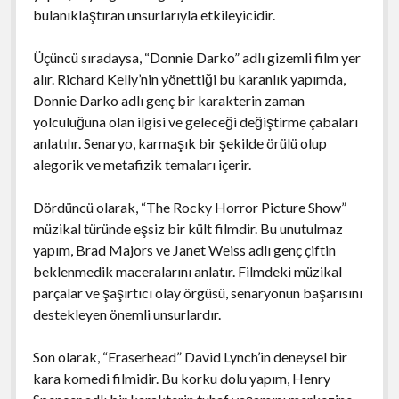
bulanıklaştıran unsurlarıyla etkileyicidir.
Üçüncü sıradaysa, “Donnie Darko” adlı gizemli film yer
alır. Richard Kelly’nin yönettiği bu karanlık yapımda,
Donnie Darko adlı genç bir karakterin zaman
yolculuğuna olan ilgisi ve geleceği değiştirme çabaları
anlatılır. Senaryo, karmaşık bir şekilde örülü olup
alegorik ve metafizik temaları içerir.
Dördüncü olarak, “The Rocky Horror Picture Show”
müzikal türünde eşsiz bir kült filmdir. Bu unutulmaz
yapım, Brad Majors ve Janet Weiss adlı genç çiftin
beklenmedik maceralarını anlatır. Filmdeki müzikal
parçalar ve şaşırtıcı olay örgüsü, senaryonun başarısını
destekleyen önemli unsurlardır.
Son olarak, “Eraserhead” David Lynch’in deneysel bir
kara komedi filmidir. Bu korku dolu yapım, Henry