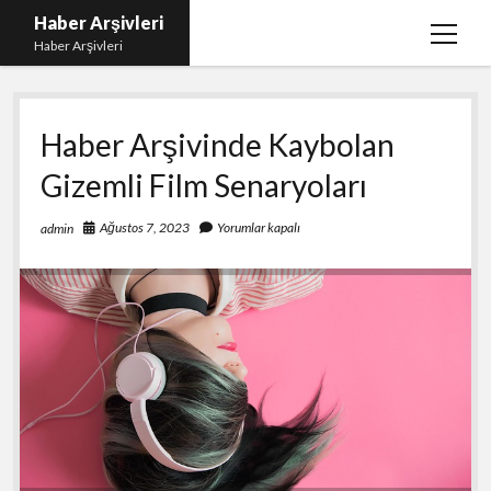
Haber Arşivleri
menüy
Haber Arşivleri
aç
Liste
Haber Arşivinde Kaybolan
Sayfa Listesi
Gizemli Film Senaryoları
Ücretsiz Tiktok Takipçi Çoğaltma
YouTube’da Nasıl Abone Kazanılır
Ağustos 7, 2023
Yorumlar kapalı
admin