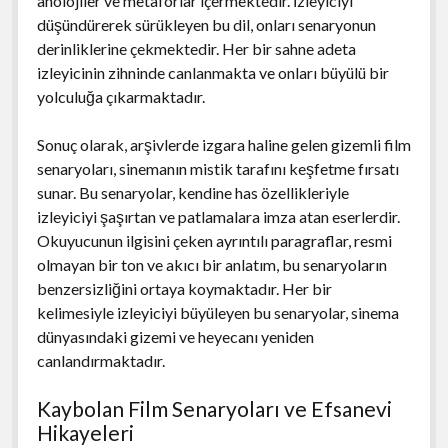
anolojiler ve metaforlar içermektedir. İzleyiciyi
düşündürerek sürükleyen bu dil, onları senaryonun
derinliklerine çekmektedir. Her bir sahne adeta
izleyicinin zihninde canlanmakta ve onları büyülü bir
yolculuğa çıkarmaktadır.
Sonuç olarak, arşivlerde izgara haline gelen gizemli film
senaryoları, sinemanın mistik tarafını keşfetme fırsatı
sunar. Bu senaryolar, kendine has özellikleriyle
izleyiciyi şaşırtan ve patlamalara imza atan eserlerdir.
Okuyucunun ilgisini çeken ayrıntılı paragraflar, resmi
olmayan bir ton ve akıcı bir anlatım, bu senaryoların
benzersizliğini ortaya koymaktadır. Her bir
kelimesiyle izleyiciyi büyüleyen bu senaryolar, sinema
dünyasındaki gizemi ve heyecanı yeniden
canlandırmaktadır.
Kaybolan Film Senaryoları ve Efsanevi
Hikayeleri