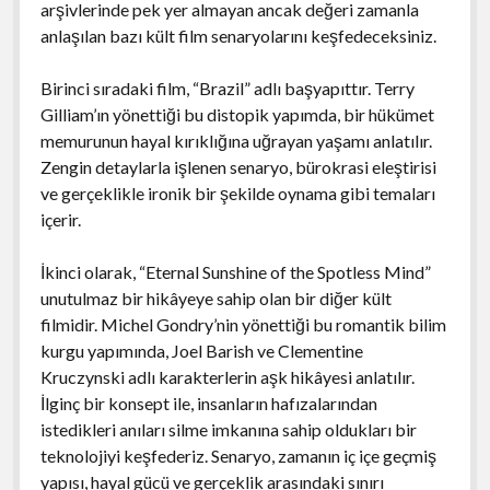
arşivlerinde pek yer almayan ancak değeri zamanla
anlaşılan bazı kült film senaryolarını keşfedeceksiniz.
Birinci sıradaki film, “Brazil” adlı başyapıttır. Terry
Gilliam’ın yönettiği bu distopik yapımda, bir hükümet
memurunun hayal kırıklığına uğrayan yaşamı anlatılır.
Zengin detaylarla işlenen senaryo, bürokrasi eleştirisi
ve gerçeklikle ironik bir şekilde oynama gibi temaları
içerir.
İkinci olarak, “Eternal Sunshine of the Spotless Mind”
unutulmaz bir hikâyeye sahip olan bir diğer kült
filmidir. Michel Gondry’nin yönettiği bu romantik bilim
kurgu yapımında, Joel Barish ve Clementine
Kruczynski adlı karakterlerin aşk hikâyesi anlatılır.
İlginç bir konsept ile, insanların hafızalarından
istedikleri anıları silme imkanına sahip oldukları bir
teknolojiyi keşfederiz. Senaryo, zamanın iç içe geçmiş
yapısı, hayal gücü ve gerçeklik arasındaki sınırı