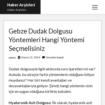
Haber Arşivleri
menüy
Haber Arşivleri
aç
Liste
Gebze Dudak Dolgusu
Sayfa Listesi
Yöntemleri Hangi Yöntemi
Ücretsiz Tiktok Takipçi Çoğaltma
Seçmelisiniz
YouTube’da Nasıl Abone Kazanılır
Kasım 15, 2024
Yorumlar kapalı
admin
Dudak dolgusuyla ilgili aklınızda soru işaretleri mi var?
Aslında, bu süreçte farklı yöntemlerin olduğunu biliyor
muydunuz? Her biri kendi avantajları ve
dezavantajlarıyla geliyor. Şimdi, hangi yöntemin sizin
için en uygun olduğuna birlikte bakalım.
Hyaluronik Asit Dolgusu
: İlk olarak, hyaluronik asit