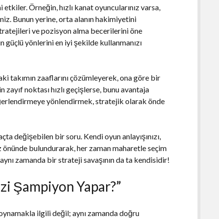
 etkiler. Örneğin, hızlı kanat oyuncularınız varsa,
niz. Bunun yerine, orta alanın hakimiyetini
ratejileri ve pozisyon alma becerilerini öne
zın güçlü yönlerini en iyi şekilde kullanmanızı
daki takımın zaaflarını çözümleyerek, ona göre bir
n zayıf noktası hızlı geçişlerse, bunu avantaja
değerlendirmeye yönlendirmek, stratejik olarak önde
açta değişebilen bir soru. Kendi oyun anlayışınızı,
 göz önünde bulundurarak, her zaman maharetle seçim
aynı zamanda bir strateji savaşının da ta kendisidir!
Sizi Şampiyon Yapar?”
oynamakla ilgili değil; aynı zamanda doğru