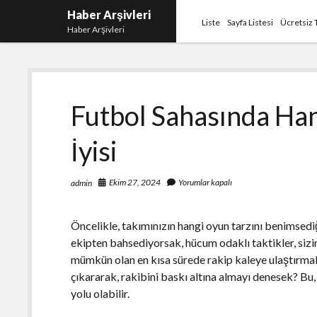
Haber Arşivleri
Liste
Sayfa Listesi
Ücretsiz 
Haber Arşivleri
Futbol Sahasında Hang
İyisi
Ekim 27, 2024
Yorumlar kapalı
admin
Öncelikle, takımınızın hangi oyun tarzını benimsediğ
ekipten bahsediyorsak, hücum odaklı taktikler, sizin i
mümkün olan en kısa sürede rakip kaleye ulaştırmak
çıkararak, rakibini baskı altına almayı denesek? Bu,
yolu olabilir.