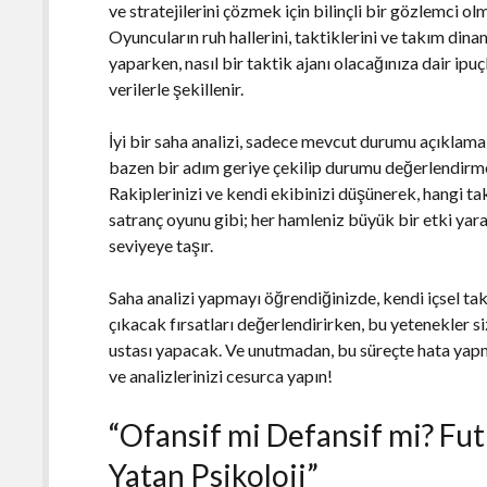
ve stratejilerini çözmek için bilinçli bir gözlemci olm
Oyuncuların ruh hallerini, taktiklerini ve takım din
yaparken, nasıl bir taktik ajanı olacağınıza dair ipu
verilerle şekillenir.
İyi bir saha analizi, sadece mevcut durumu açıklama
bazen bir adım geriye çekilip durumu değerlendirmek
Rakiplerinizi ve kendi ekibinizi düşünerek, hangi tak
satranç oyunu gibi; her hamleniz büyük bir etki yarat
seviyeye taşır.
Saha analizi yapmayı öğrendiğinizde, kendi içsel tak
çıkacak fırsatları değerlendirirken, bu yetenekler si
ustası yapacak. Ve unutmadan, bu süreçte hata yap
ve analizlerinizi cesurca yapın!
“Ofansif mi Defansif mi? Fut
Yatan Psikoloji”