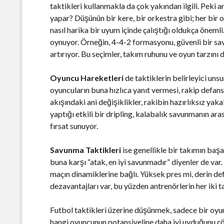
taktikleri kullanmakla da çok yakından ilgili. Peki
yapar? Düşünün bir kere, bir orkestra gibi; her bir o
nasıl harika bir uyum içinde çalıştığı oldukça önemli
oynuyor. Örneğin, 4-4-2 formasyonu, güvenli bir s
artırıyor. Bu seçimler, takım ruhunu ve oyun tarzını 
Oyuncu Hareketleri
de taktiklerin belirleyici uns
oyuncuların buna hızlıca yanıt vermesi, rakip defans
akışındaki ani değişiklikler, rakibin hazırlıksız ya
yaptığı etkili bir dripling, kalabalık savunmanın ar
fırsat sunuyor.
Savunma Taktikleri
ise genellikle bir takımın baş
buna karşı “atak, en iyi savunmadır” diyenler de var
maçın dinamiklerine bağlı. Yüksek pres mi, derin def
dezavantajları var, bu yüzden antrenörlerin her iki ta
Futbol taktikleri üzerine düşünmek, sadece bir oyun
hangi oyuncunun potansiyeline daha iyi uyduğunu çöz