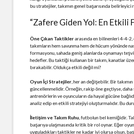
bu stratejiler, takımın genel başarısında belirleyici 
“Zafere Giden Yol: En Etkili 
Öne Çıkan Taktikler
arasında en bilinenleri 4-4-2, 
takımların hem savunma hem de hücum yönünde nasıl 
formasyonu, sahada geniş alanlarda oynamayı teşv
hedefler. Bu taktiği kullanan bir takım, kanatlar üz
bırakabilir. Oldukça etkili değil mi?
Oyun İçi Stratejiler
, her an değişebilir. Bir takımı
güncellenmelidir. Örneğin, rakip öne geçtiyse, daha s
antrenörlerin ve oyuncuların da hayal gücüne bağlıdır
analiz edip en etkili stratejiyi oluşturmalıdır. Bu du
İletişim ve Takım Ruhu
, futbolun bel kemiğidir. Ta
başarıya ulaşmasında kritik bir rol oynar. Eğer oyun
uyguladıkları taktikler ne kadar iyi olursa olsun, ba