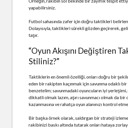
Örneğin, rakibin sol bekinde bir zayıflık tespit et
yapabilirsiniz.
Futbol sahasında zafer için doğru taktikleri belirl
Dolayısıyla, taktikleri sürekli gözden geçirerek, 
taşır.
“Oyun Akışını Değiştiren Takt
Stiliniz?”
Taktiklerin en önemli özelliği, onları doğru bir şeki
eden bir rakipten kaçınmak için savunma odaklı bir 
benzetelim; savunmadaki oyuncuların iyi yerleşimi, 
dikkatli olmak lazım, aşırı savunmacı olmak da bir o
kazanmasına ve rahatça oyun alanınızı kontrol etmes
Bir başka örnek olarak, saldırgan bir strateji izlemek
rakibinizi baskı altında tutarak onları hataya zorlay