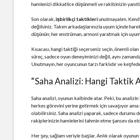
hamlenizi dikkatlice düşünmeli ve rakibinizin yanıtl
Son olarak,
işbirlikçi taktikleri
unutmayalım. Kendi
değilsiniz. Takım arkadaşlarınızla uyum içinde harek
düşünün; her enstrüman, armoni yaratmak için uyumlu
Kısacası, hangi taktiği seçerseniz seçin, önemli 
süreç, sadece oyun deneyiminizi değil, aynı zamanda 
Unutmayın, her oyuncunun tarzı farklıdır ve keşfed
“Saha Analizi: Hangi Taktik 
Saha analizi, oyunun kalbinde atar. Peki, bu analizin
herkes görevini yerine getirmek için savaşıyor ama 
olabilirsiniz. Saha analizi yaparak, sadece durumu
rakiplerinizin hamlelerini tahmin etme şansını da eld
Her şey, sağlam veriyle başlar. Anlık olarak oyunun