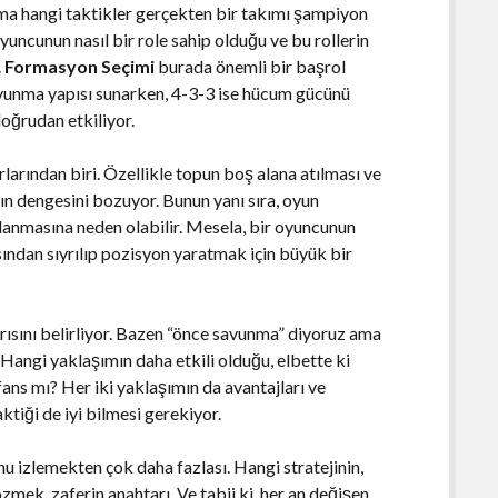
 ama hangi taktikler gerçekten bir takımı şampiyon
yuncunun nasıl bir role sahip olduğu ve bu rollerin
.
Formasyon Seçimi
burada önemli bir başrol
avunma yapısı sunarken, 4-3-3 ise hücum gücünü
doğrudan etkiliyor.
urlarından biri. Özellikle topun boş alana atılması ve
ın dengesini bozuyor. Bunun yanı sıra, oyun
kalanmasına neden olabilir. Mesela, bir oyuncunun
asından sıyrılıp pozisyon yaratmak için büyük bir
arısını belirliyor. Bazen “önce savunma” diyoruz ama
. Hangi yaklaşımın daha etkili olduğu, elbette ki
ans mı? Her iki yaklaşımın da avantajları ve
ktiği de iyi bilmesi gerekiyor.
u izlemekten çok daha fazlası. Hangi stratejinin,
mek, zaferin anahtarı. Ve tabii ki, her an değişen