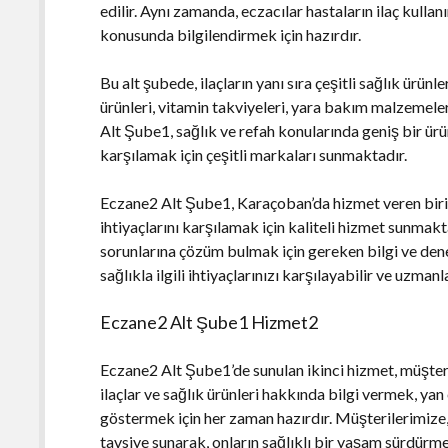
edilir. Aynı zamanda, eczacılar hastaların ilaç kullan
konusunda bilgilendirmek için hazırdır.
Bu alt şubede, ilaçların yanı sıra çeşitli sağlık ürü
ürünleri, vitamin takviyeleri, yara bakım malzemeler
Alt Şube1, sağlık ve refah konularında geniş bir ürün
karşılamak için çeşitli markaları sunmaktadır.
Eczane2 Alt Şube1, Karaçoban’da hizmet veren birin
ihtiyaçlarını karşılamak için kaliteli hizmet sunmak
sorunlarına çözüm bulmak için gereken bilgi ve den
sağlıkla ilgili ihtiyaçlarınızı karşılayabilir ve uzman
Eczane2 Alt Şube1 Hizmet2
Eczane2 Alt Şube1’de sunulan ikinci hizmet, müşteri
ilaçlar ve sağlık ürünleri hakkında bilgi vermek, yan
göstermek için her zaman hazırdır. Müşterilerimize, 
tavsiye sunarak, onların sağlıklı bir yaşam sürdürm