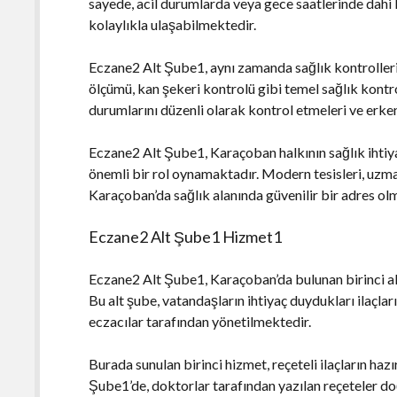
sayede, acil durumlarda veya gece saatlerinde dahi 
kolaylıkla ulaşabilmektedir.
Eczane2 Alt Şube1, aynı zamanda sağlık kontrolleri
ölçümü, kan şekeri kontrolü gibi temel sağlık kontro
durumlarını düzenli olarak kontrol etmeleri ve erke
Eczane2 Alt Şube1, Karaçoban halkının sağlık ihtiy
önemli bir rol oynamaktadır. Modern tesisleri, uzm
Karaçoban’da sağlık alanında güvenilir bir adres ol
Eczane2 Alt Şube1 Hizmet1
Eczane2 Alt Şube1, Karaçoban’da bulunan birinci alt
Bu alt şube, vatandaşların ihtiyaç duydukları ilaçl
eczacılar tarafından yönetilmektedir.
Burada sunulan birinci hizmet, reçeteli ilaçların ha
Şube1’de, doktorlar tarafından yazılan reçeteler doğ