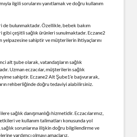
ımıyla ilgili sorularını yanıtlamak ve doğru kullanım
nleri de bulunmaktadır. Özellikle, bebek bakım
i gibi çeşitli sağlık ürünleri sunulmaktadır. Eczane2
 yelpazesine sahiptir ve müşterilerin ihtiyaçlarını
ci alt şube olarak, vatandaşların sağlık
tadır. Uzman eczacılar, müşterilerin sağlık
eyime sahiptir. Eczane2 Alt Şube1’e başvurarak,
ların rehberliğinde doğru tedaviyi alabilirsiniz.
lere sağlık danışmanlığı hizmetidir. Eczacılarımız,
 etkileri ve kullanım talimatları konusunda yol
sağlık sorunlarına ilişkin doğru bilgilendirme ve
elerine yardımcı olmayı amaçlarız.