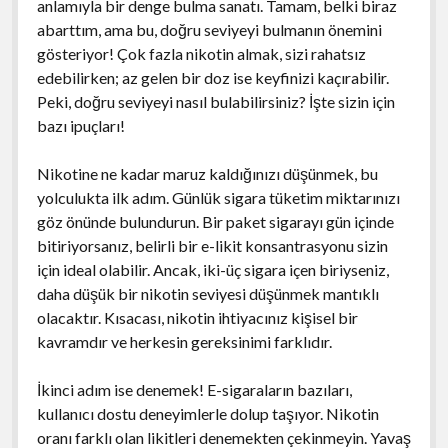
anlamıyla bir denge bulma sanatı. Tamam, belki biraz
abarttım, ama bu, doğru seviyeyi bulmanın önemini
gösteriyor! Çok fazla nikotin almak, sizi rahatsız
edebilirken; az gelen bir doz ise keyfinizi kaçırabilir.
Peki, doğru seviyeyi nasıl bulabilirsiniz? İşte sizin için
bazı ipuçları!
Nikotine ne kadar maruz kaldığınızı düşünmek, bu
yolculukta ilk adım. Günlük sigara tüketim miktarınızı
göz önünde bulundurun. Bir paket sigarayı gün içinde
bitiriyorsanız, belirli bir e-likit konsantrasyonu sizin
için ideal olabilir. Ancak, iki-üç sigara içen biriyseniz,
daha düşük bir nikotin seviyesi düşünmek mantıklı
olacaktır. Kısacası, nikotin ihtiyacınız kişisel bir
kavramdır ve herkesin gereksinimi farklıdır.
İkinci adım ise denemek! E-sigaraların bazıları,
kullanıcı dostu deneyimlerle dolup taşıyor. Nikotin
oranı farklı olan likitleri denemekten çekinmeyin. Yavaş