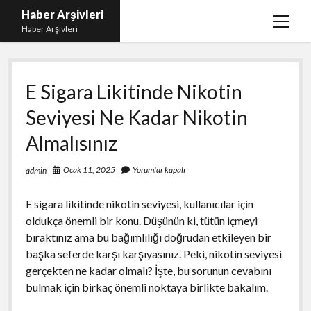
Haber Arşivleri
menüy
Haber Arşivleri
aç
Liste
E Sigara Likitinde Nikotin
Sayfa Listesi
Seviyesi Ne Kadar Nikotin
Ücretsiz Tiktok Takipçi Çoğaltma
Almalısınız
YouTube’da Nasıl Abone Kazanılır
Ocak 11, 2025
Yorumlar kapalı
admin
E sigara likitinde nikotin seviyesi, kullanıcılar için
oldukça önemli bir konu. Düşünün ki, tütün içmeyi
bıraktınız ama bu bağımlılığı doğrudan etkileyen bir
başka seferde karşı karşıyasınız. Peki, nikotin seviyesi
gerçekten ne kadar olmalı? İşte, bu sorunun cevabını
bulmak için birkaç önemli noktaya birlikte bakalım.