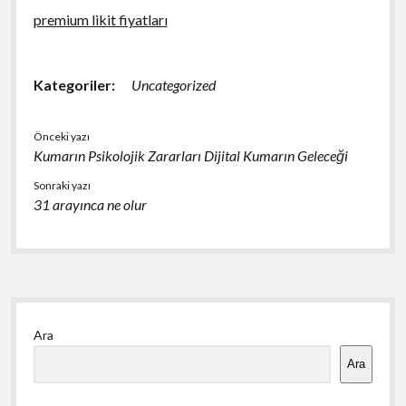
premium likit fiyatları
Kategoriler:
Uncategorized
Önceki yazı
Kumarın Psikolojik Zararları Dijital Kumarın Geleceği
Sonraki yazı
31 arayınca ne olur
Yan
Ara
Menü
Ara