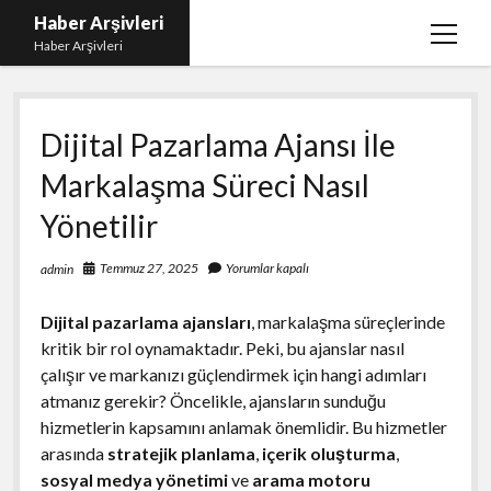
Haber Arşivleri
menüy
Haber Arşivleri
aç
Liste
Dijital Pazarlama Ajansı İle
Sayfa Listesi
Markalaşma Süreci Nasıl
Ücretsiz Tiktok Takipçi Çoğaltma
Yönetilir
YouTube’da Nasıl Abone Kazanılır
Temmuz 27, 2025
Yorumlar kapalı
admin
Dijital pazarlama ajansları
, markalaşma süreçlerinde
kritik bir rol oynamaktadır. Peki, bu ajanslar nasıl
çalışır ve markanızı güçlendirmek için hangi adımları
atmanız gerekir? Öncelikle, ajansların sunduğu
hizmetlerin kapsamını anlamak önemlidir. Bu hizmetler
arasında
stratejik planlama
,
içerik oluşturma
,
sosyal medya yönetimi
ve
arama motoru