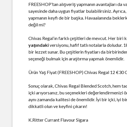
FREESHOP’tan alışveriş yapmanın avantajları da va
sayesinde daha uygun fiyatlar bulabilirsiniz. Ayrıca
yapmanın keyfi de bir başka. Havaalanında beklerken
değil mi?
Chivas Regal’ın farklı çeşitleri de mevcut. Her biri 
yaşındaki
versiyonu, hafif tatlı notalarla doludur.
bir lezzet sunar. Bu çeşitlerin fiyatları da birbirinde
seçeneği bulmak için araştırma yapmak önemlidir.
Ürün Yaş Fiyat (FREESHOP) Chivas Regal 12 €30 C
Sonuç olarak, Chivas Regal Blended Scotch, hem tadı 
içki arıyorsanız, bu seçenekleri değerlendirmenizi ön
aynı zamanda kalitesi de önemlidir. İyi bir içki, iyi 
dikkatli olun ve keyfini çıkarın!
K.Ritter Currant Flavour Sigara