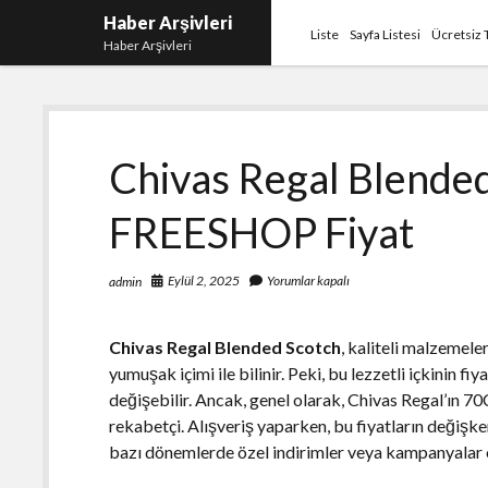
Haber Arşivleri
Liste
Sayfa Listesi
Ücretsiz 
Haber Arşivleri
Chivas Regal Blende
FREESHOP Fiyat
Eylül 2, 2025
Yorumlar kapalı
admin
Chivas Regal Blended Scotch
, kaliteli malzemeler
yumuşak içimi ile bilinir. Peki, bu lezzetli içkinin fi
değişebilir. Ancak, genel olarak, Chivas Regal’ın 70C
rekabetçi. Alışveriş yaparken, bu fiyatların değiş
bazı dönemlerde özel indirimler veya kampanyalar o