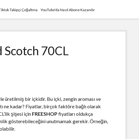
Tiktok Takipçi Çoğaltma
YouTube’da Nasıl Abone Kazanılır
d Scotch 70CL
le üretilmiş bir içkidir. Bu içki, zengin aroması ve
yatı ne kadar? Fiyatlar, birçok faktöre bağlı olarak
L’lik şişesi için
FREESHOP
fiyatları oldukça
kenlik gösterebileceğini unutmamak gerekir. Örneğin,
labilir.