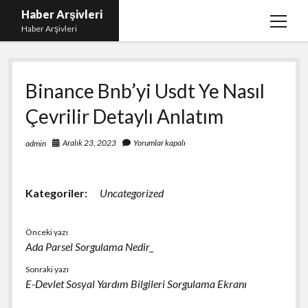
Haber Arşivleri
menüy
Haber Arşivleri
aç
Liste
Binance Bnb’yi Usdt Ye Nasıl
Sayfa Listesi
Çevrilir Detaylı Anlatım
Ücretsiz Tiktok Takipçi Çoğaltma
YouTube’da Nasıl Abone Kazanılır
Aralık 23, 2023
Yorumlar kapalı
admin
Kategoriler:
Uncategorized
Önceki yazı
Ada Parsel Sorgulama Nedir_
Sonraki yazı
E-Devlet Sosyal Yardım Bilgileri Sorgulama Ekranı