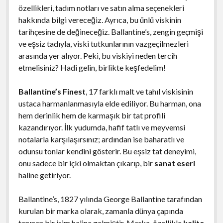
özellikleri, tadım notları ve satın alma seçenekleri
hakkında bilgi vereceğiz. Ayrıca, bu ünlü viskinin
tarihçesine de değineceğiz. Ballantine’s, zengin geçmişi
ve eşsiz tadıyla, viski tutkunlarının vazgeçilmezleri
arasında yer alıyor. Peki, bu viskiyi neden tercih
etmelisiniz? Hadi gelin, birlikte keşfedelim!
Ballantine’s Finest
, 17 farklı malt ve tahıl viskisinin
ustaca harmanlanmasıyla elde ediliyor. Bu harman, ona
hem derinlik hem de karmaşık bir tat profili
kazandırıyor. İlk yudumda, hafif tatlı ve meyvemsi
notalarla karşılaşırsınız; ardından ise baharatlı ve
odunsu tonlar kendini gösterir. Bu eşsiz tat deneyimi,
onu sadece bir içki olmaktan çıkarıp, bir
sanat eseri
haline getiriyor.
Ballantine’s, 1827 yılında George Ballantine tarafından
kurulan bir marka olarak, zamanla dünya çapında
tanınan bir isim haline gelmiştir. Marka, özellikle
kalite