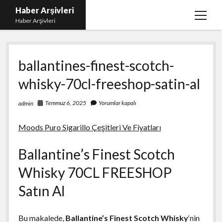
Haber Arşivleri
menüy
Haber Arşivleri
aç
Liste
ballantines-finest-scotch-
Sayfa Listesi
whisky-70cl-freeshop-satin-al
Ücretsiz Tiktok Takipçi Çoğaltma
YouTube’da Nasıl Abone Kazanılır
Temmuz 6, 2025
Yorumlar kapalı
admin
Moods Puro Sigarillo Çeşitleri Ve Fiyatları
Ballantine’s Finest Scotch
Whisky 70CL FREESHOP
Satın Al
Bu makalede,
Ballantine’s Finest Scotch Whisky
‘nin