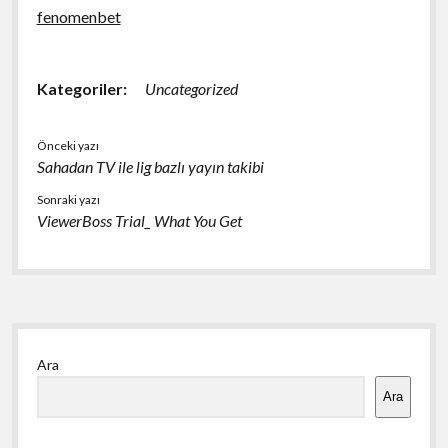
fenomenbet
Kategoriler:
Uncategorized
Önceki yazı
Sahadan TV ile lig bazlı yayın takibi
Sonraki yazı
ViewerBoss Trial_ What You Get
Yan
Ara
Menü
Ara