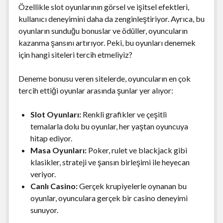
Özellikle slot oyunlarının görsel ve işitsel efektleri,
kullanıcı deneyimini daha da zenginleştiriyor. Ayrıca, bu
oyunların sunduğu bonuslar ve ödüller, oyuncuların
kazanma şansını artırıyor. Peki, bu oyunları denemek
için hangi siteleri tercih etmeliyiz?
Deneme bonusu veren sitelerde, oyuncuların en çok
tercih ettiği oyunlar arasında şunlar yer alıyor:
Slot Oyunları:
Renkli grafikler ve çeşitli
temalarla dolu bu oyunlar, her yaştan oyuncuya
hitap ediyor.
Masa Oyunları:
Poker, rulet ve blackjack gibi
klasikler, strateji ve şansın birleşimi ile heyecan
veriyor.
Canlı Casino:
Gerçek krupiyelerle oynanan bu
oyunlar, oyunculara gerçek bir casino deneyimi
sunuyor.