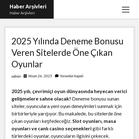
Haber Arşivleri
menüy
Haber Arşivleri
aç
Liste
2025 Yılında Deneme Bonusu
Sayfa Listesi
Veren Sitelerde Öne Çıkan
Ücretsiz Tiktok Takipçi Çoğaltma
Oyunlar
YouTube’da Nasıl Abone Kazanılır
Nisan 26, 2025
Yorumlar kapalı
admin
2025 yılı, çevrimiçi oyun dünyasında heyecan verici
gelişmelere sahne olacak!
Deneme bonusu sunan
siteler, oyunculara yeni oyun deneyimleri sunmak için
birbirleriyle yarışıyor. Bu makalede, bu sitelerde öne
çıkan oyunları keşfedeceğiz.
Slot oyunları, masa
oyunları ve canlı casino seçenekleri
gibi farklı
türlerdeki oyunlar, oyuncuların ilgisini çekecek.