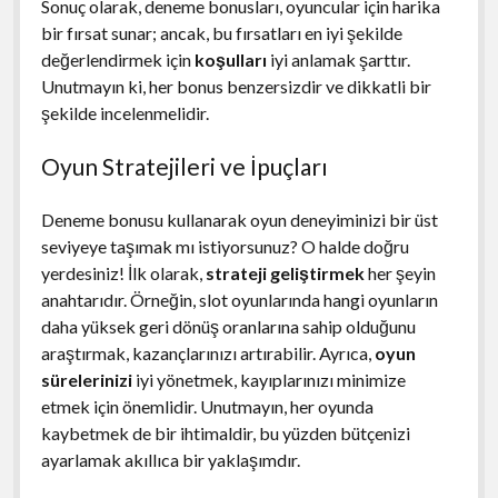
Sonuç olarak, deneme bonusları, oyuncular için harika
bir fırsat sunar; ancak, bu fırsatları en iyi şekilde
değerlendirmek için
koşulları
iyi anlamak şarttır.
Unutmayın ki, her bonus benzersizdir ve dikkatli bir
şekilde incelenmelidir.
Oyun Stratejileri ve İpuçları
Deneme bonusu kullanarak oyun deneyiminizi bir üst
seviyeye taşımak mı istiyorsunuz? O halde doğru
yerdesiniz! İlk olarak,
strateji geliştirmek
her şeyin
anahtarıdır. Örneğin, slot oyunlarında hangi oyunların
daha yüksek geri dönüş oranlarına sahip olduğunu
araştırmak, kazançlarınızı artırabilir. Ayrıca,
oyun
sürelerinizi
iyi yönetmek, kayıplarınızı minimize
etmek için önemlidir. Unutmayın, her oyunda
kaybetmek de bir ihtimaldir, bu yüzden bütçenizi
ayarlamak akıllıca bir yaklaşımdır.